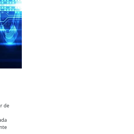
Ordenadores Embebidos Marinos
More
Grado de Acero Inoxidable
Panel PC de Acero Inoxidable
Pantalla de Acero Inoxidable
or de
ada
nte