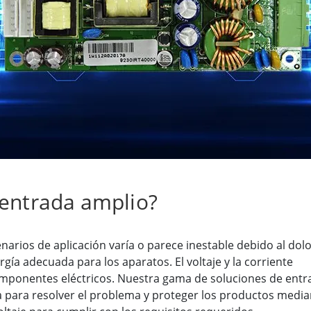
 Gateway
Pantallas Médicas
More
óleo & Gas, Grado ATEX
Tecnología de IA
a resistente de grado ATEX
Movilidad con Edge AI
al portátil resistente con
Panel PC Edge AI
icación ATEX
Box PCs con Edge AI
PC de grado ATEX
More
 entrada amplio?
enarios de aplicación varía o parece inestable debido al dol
gía adecuada para los aparatos. El voltaje y la corriente
mponentes eléctricos. Nuestra gama de soluciones de entr
 para resolver el problema y proteger los productos media