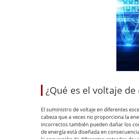
Radio
Ordenador montado en vehículo con
Android
Tableta montada en vehículo
Controlador Robótico
Petr
Resistente
Tablet
Movilidad con Edge AI
Termin
certif
Controlador robótico
Panel 
¿Qué es el voltaje de
El suministro de voltaje en diferentes esc
cabeza que a veces no proporciona la ener
incorrectos también pueden dañar los co
de energía está diseñada en consecuencia