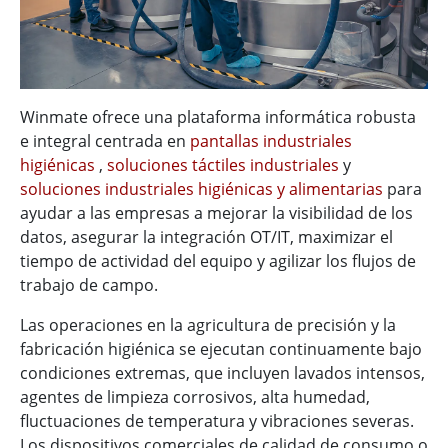
Winmate ofrece una plataforma informática robusta
e integral centrada en
pantallas industriales
higiénicas
,
soluciones táctiles industriales
y
soluciones industriales higiénicas y alimentarias
para
ayudar a las empresas a mejorar la visibilidad de los
datos, asegurar la integración OT/IT, maximizar el
tiempo de actividad del equipo y agilizar los flujos de
trabajo de campo.
Las operaciones en la agricultura de precisión y la
fabricación higiénica se ejecutan continuamente bajo
condiciones extremas, que incluyen lavados intensos,
agentes de limpieza corrosivos, alta humedad,
fluctuaciones de temperatura y vibraciones severas.
Los dispositivos comerciales de calidad de consumo o