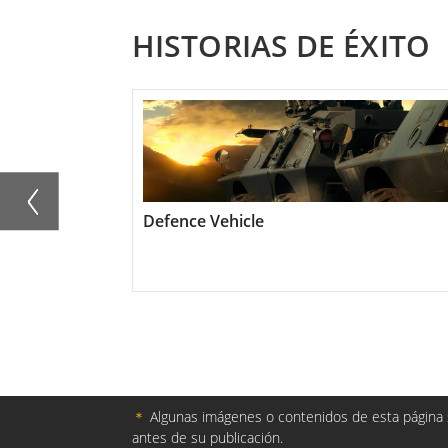
que ofrecen protección basada en hardwa
HISTORIAS DE ÉXITO
brindar durabilidad, capaces de soporta
rendimiento sólido.
Las tabletas resistentes de grado ATEX d
operan en entornos peligrosos. Su diseño 
y tecnología avanzada mejoran la seguridad
tátiles
Defence Vehicle
＊
Algunas imágenes o contenidos de esta página s
antes de su publicación.