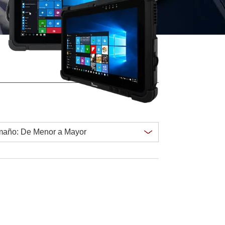
Ordenadores Embebidos Marinos
More
Grado de Acero Inoxidable
Panel PC de Acero Inoxidable
Pantalla de Acero Inoxidable
Clear all