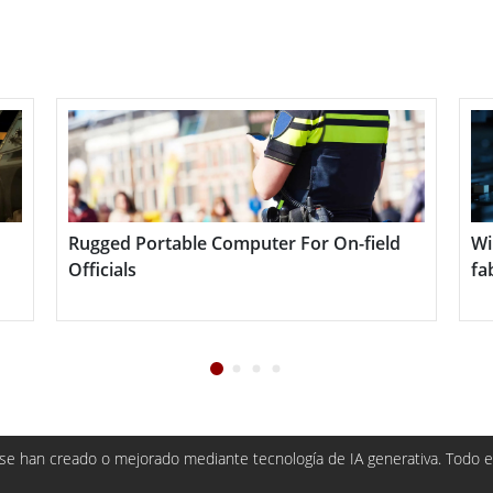
re. Además, estas tabletas están diseñadas para
r condiciones duras y al mismo tiempo mantener un
e Winmate son indispensables para industrias que
robusto, características de seguridad intrínsecas
, la productividad y la eficiencia operativa.
Rugged Portable Computer For On-field
Winmate
Officials
fabrica
e han creado o mejorado mediante tecnología de IA generativa. Todo el