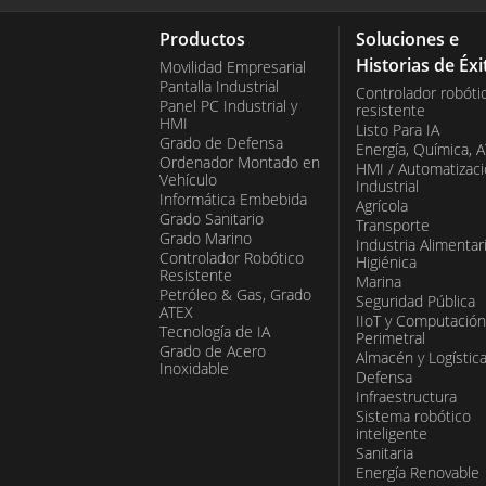
Productos
Soluciones e
Historias de Éxi
Movilidad Empresarial
Pantalla Industrial
Controlador robóti
Panel PC Industrial y
resistente
HMI
Listo Para IA
Grado de Defensa
Energía, Química, 
Ordenador Montado en
HMI / Automatizac
Vehículo
Industrial
Informática Embebida
Agrícola
Grado Sanitario
Transporte
Grado Marino
Industria Alimentar
Controlador Robótico
Higiénica
Resistente
Marina
Petróleo & Gas, Grado
Seguridad Pública
ATEX
IIoT y Computación
Tecnología de IA
Perimetral
Grado de Acero
Almacén y Logístic
Inoxidable
Defensa
Infraestructura
Sistema robótico
inteligente
Sanitaria
Energía Renovable