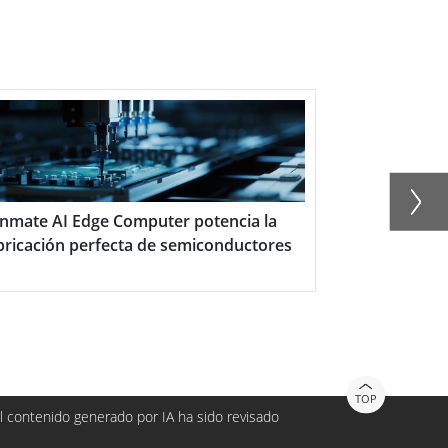
 AI Edge Computer potencia la
Industrial Field W
ción perfecta de semiconductores
TOP
 contenido generado por IA ha sido revisado