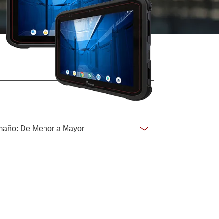
Ordenadores Embebidos Marinos
More
Grado de Acero Inoxidable
Panel PC de Acero Inoxidable
Pantalla de Acero Inoxidable
Clear all