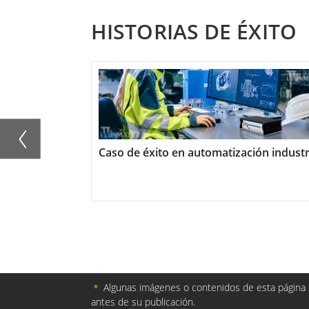
HISTORIAS DE ÉXITO
Construido para resistir condiciones indus
clasificación IP65, que asegura protección 
810G, que garantiza su resistencia a golpe
Además de su durabilidad, la serie S101 e
móvil como estación de trabajo fija. Pued
Caso de éxito en automatización industri
complementa con una gama de accesorios
correas de mano.
La tableta robusta Android serie S101 de
dispositivo duradero y adaptable, capaz d
diversos entornos industriales.
＊
Algunas imágenes o contenidos de esta página s
antes de su publicación.