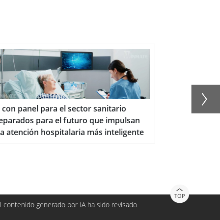
con panel para el sector sanitario
Qué tabletas r
parados para el futuro que impulsan
Procesos opti
 atención hospitalaria más inteligente
TOP
 contenido generado por IA ha sido revisado