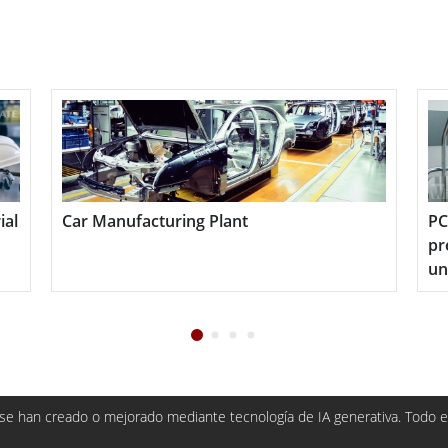
triales adversas, el dispositivo cuenta con
contra polvo y agua, y la certificación MIL-STD-
s, caídas y vibraciones.
s versátil, adaptándose tanto como dispositivo
e montarse en paredes, mesas o vehículos, y se
al
Car Manufacturing Plant
PC 
 como estaciones de acoplamiento, soportes y
pre
una
 Winmate es ideal para quienes necesitan un
e mejorar la productividad y la seguridad en
e han creado o mejorado mediante tecnología de IA generativa. Todo el