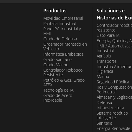
Productos
Soluciones e
Historias de Éxi
Movilidad Empresarial
Pantalla Industrial
Controlador robóti
Panel PC Industrial y
resistente
HMI
Listo Para IA
Grado de Defensa
Energía, Química, 
Ordenador Montado en
HMI / Automatizac
Vehículo
Industrial
Informática Embebida
Agrícola
Grado Sanitario
Transporte
Grado Marino
Industria Alimentar
Controlador Robótico
Higiénica
Resistente
Marina
Petróleo & Gas, Grado
Seguridad Pública
ATEX
IIoT y Computación
Tecnología de IA
Perimetral
Grado de Acero
Almacén y Logístic
Inoxidable
Defensa
Infraestructura
Sistema robótico
inteligente
Sanitaria
Energía Renovable