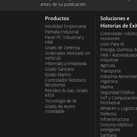
hostiles. Su completa protección contra 
antes de su publicación.
alta presión y temperaturas extremas la 
Productos
Soluciones e
aplicaciones que requieren máxima durabil
Historias de Éxi
Movilidad Empresarial
Pantalla Industrial
exigencias sanitarias estrictas, como la a
Controlador robóti
Panel PC Industrial y
resistente
HMI
Listo Para IA
Grado de Defensa
Energía, Química, 
Ordenador Montado en
HMI / Automatizac
Vehículo
Industrial
Informática Embebida
Agrícola
Grado Sanitario
Transporte
Grado Marino
Industria Alimentar
Controlador Robótico
Higiénica
Resistente
Marina
Petróleo & Gas, Grado
Seguridad Pública
ATEX
IIoT y Computación
Tecnología de IA
Perimetral
Grado de Acero
Almacén y Logístic
Inoxidable
Defensa
Infraestructura
Sistema robótico
inteligente
Sanitaria