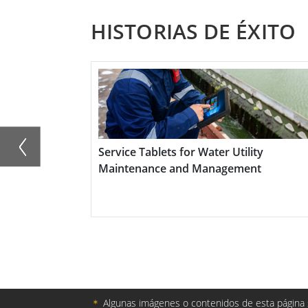
HISTORIAS DE ÉXITO
Diseñada específicamente para satisfacer 
producción de bebidas, la industria farma
pantalla puede operar en temperaturas e
adecuada para aplicaciones marinas y exte
condiciones adversas.
Service Tablets for Water Utility
Además de su durabilidad, la pantalla est
Maintenance and Management
presión desde cualquier dirección, lo que
corta distancia y altas temperaturas. Su 
agresivos, desinfectantes y agua salada, f
La pantalla de chasis PCAP de acero inoxi
opción ideal para empresas que buscan pa
＊
Algunas imágenes o contenidos de esta página s