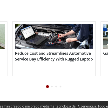
los requisitos del procesamiento de alimentos, la
céutica y las fábricas de productos químicos, esta
xtremas, desde -30°C hasta 70°C, haciéndola
riores donde otros dispositivos fallarían debido a
Reduce Cost and Streamlines Automotive
Gas S
á diseñada para soportar chorros de agua a alta
Service Bay Efficiency With Rugged Laptop
 permite su desinfección mediante pulverización a
carcasa de acero inoxidable resiste detergentes
acilitando su limpieza y mantenimiento.
dable con clasificación IP69K de Winmate es la
ntallas confiables y resistentes en entornos
e han creado o mejorado mediante tecnología de IA generativa. Todo el