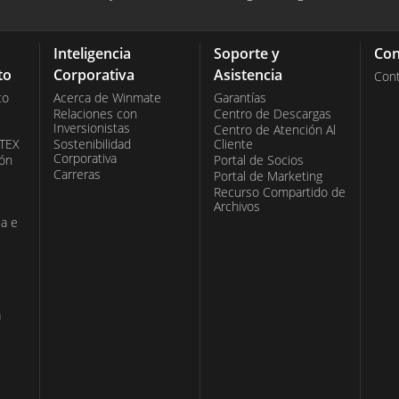
contaminantes y su capacidad para soportar agua a
convierten en una solución robusta para
Inteligencia
Soporte y
Con
idad y fiabilidad, especialmente en industrias con
to
Corporativa
Asistencia
Con
limentaria y farmacéutica.
co
Acerca de Winmate
Garantías
Relaciones con
Centro de Descargas
Inversionistas
Centro de Atención Al
ATEX
Sostenibilidad
Cliente
Corporativa
ión
Portal de Socios
Carreras
Portal de Marketing
Recurso Compartido de
Archivos
ia e
a