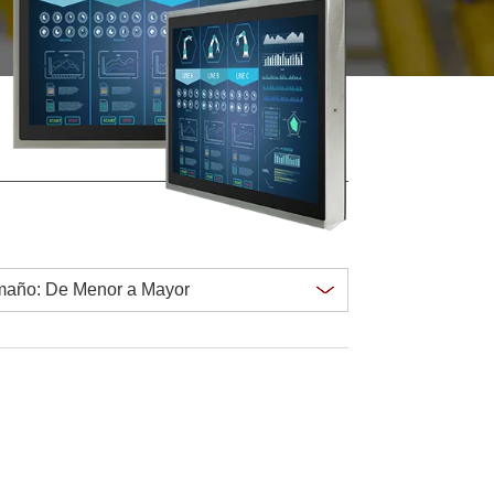
Ordenadores Embebidos Marinos
More
Grado de Acero Inoxidable
Panel PC de Acero Inoxidable
Pantalla de Acero Inoxidable
Clear all