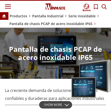
Branch
Productos
Pantalla Industrial
Serie inoxidable
Pantalla de chasis PCAP de acero inoxidable IP65
Pantalla de chasis PCAP de
acero inoxidable IP65
La creciente demanda de soluciones informáticas
confiables y duraderas para aplicaciones industriales
SHOW MORE
y comerciales exige tecnologías que puedan resistir