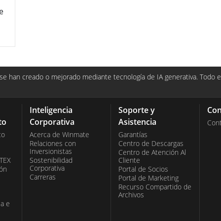
e
e han creado o mejorado mediante tecnología de IA generativa. Todo el
Inteligencia
Soporte y
Con
to
Corporativa
Asistencia
Con
co
Acerca de Winmate
Garantías
Relaciones con
Centro de Descargas
Inversionistas
Centro de Atención Al
ATEX
Sostenibilidad
Cliente
Corporativa
ión
Portal de Socios
Carreras
Portal de Marketing
Recurso Compartido de
Archivos
ia e