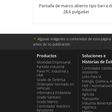
Pantalla de marco abierto tipo barra d
28,6 pulgadas
＊
Algunas imágenes o contenidos de esta página s
antes de su publicación.
Productos
Soluciones e
Historias de Éxi
Movilidad Empresarial
Pantalla Industrial
Controlador robóti
Panel PC Industrial y
resistente
HMI
Listo Para IA
Grado de Defensa
Energía, Química, 
Ordenador Montado en
HMI / Automatizac
Vehículo
Industrial
Informática Embebida
Agrícola
Grado Sanitario
Transporte
Grado Marino
Industria Alimentar
Controlador Robótico
Higiénica
Resistente
Marina