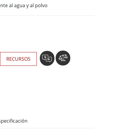
Ordenadores Embebidos Marinos
ente al agua y al polvo
More
Grado de Acero Inoxidable
Panel PC de Acero Inoxidable
Pantalla de Acero Inoxidable
RECURSOS
specificación