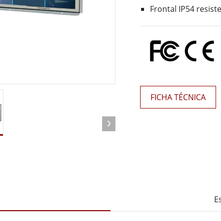
 Gateway
Pantallas Médicas
Frontal IP54 resist
More
óleo & Gas, Grado ATEX
Tecnología de IA
a resistente de grado ATEX
Movilidad con Edge AI
al portátil resistente con
Panel PC Edge AI
icación ATEX
Box PCs con Edge AI
PC de grado ATEX
FICHA TÉCNICA
More
E