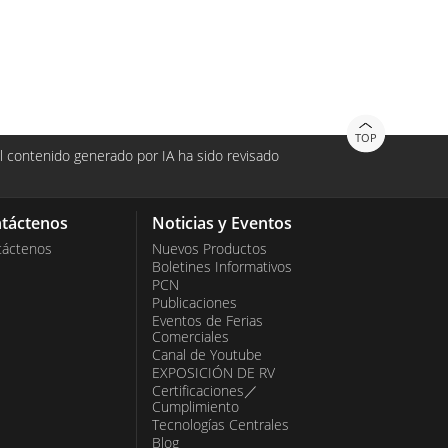
TOP
 contenido generado por IA ha sido revisado
táctenos
Noticias y Eventos
táctenos
Nuevos Productos
Boletines Informativos
PCN
Publicaciones
Eventos de Ferias
Comerciales
Canal de Youtube
EXPOSICIÓN DE RV
Certificaciones／
Cumplimiento
Tecnologías Centrales
Blog