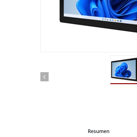
Radio
Ordenador montado en vehículo con
Android
Tableta montada en vehículo
Controlador Robótico
Petr
Resistente
Tablet
Movilidad con Edge AI
Termin
certif
Controlador robótico
Panel 
Resumen