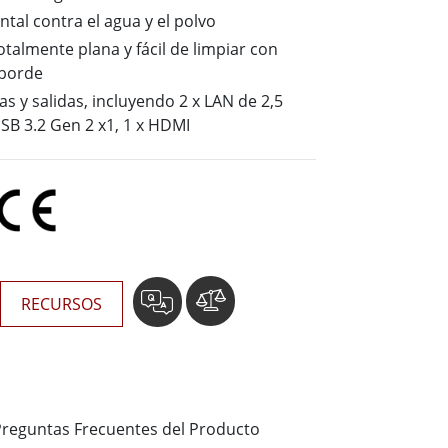
Ordenadores Embebidos Marinos
ntal contra el agua y el polvo
More
totalmente plana y fácil de limpiar con
 borde
Grado de Acero Inoxidable
 y salidas, incluyendo 2 x LAN de 2,5
Panel PC de Acero Inoxidable
USB 3.2 Gen 2 x1, 1 x HDMI
Pantalla de Acero Inoxidable
RECURSOS
Preguntas Frecuentes del Producto