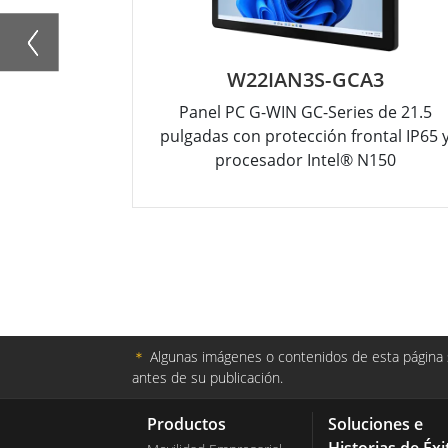
W22IAN3S-GCA3
Panel PC G-WIN GC-Series de 21.5
pulgadas con protección frontal IP65 
procesador Intel® N150
＊
Algunas imágenes o contenidos de esta página s
antes de su publicación.
Productos
Soluciones e
Historias de Éxi