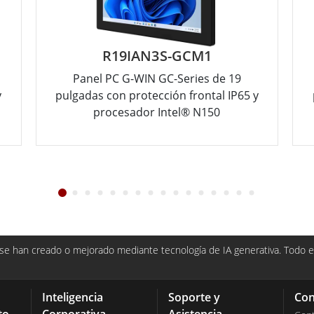
R19IAN3S-GCM1
Panel PC G-WIN GC-Series de 19
y
pulgadas con protección frontal IP65 y
procesador Intel® N150
e han creado o mejorado mediante tecnología de IA generativa. Todo el
Inteligencia
Soporte y
Con
to
Corporativa
Asistencia