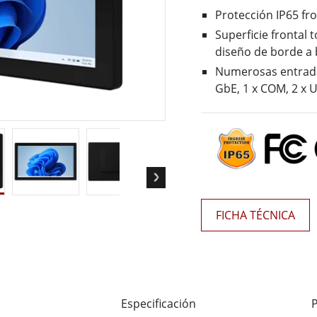
 Gateway
Pantallas Médicas
Protección IP65 fro
More
Superficie frontal 
diseño de borde a
óleo & Gas, Grado ATEX
Tecnología de IA
Numerosas entradas
a resistente de grado ATEX
Movilidad con Edge AI
GbE, 1 x COM, 2 x 
al portátil resistente con
Panel PC Edge AI
icación ATEX
Box PCs con Edge AI
PC de grado ATEX
More
FICHA TÉCNICA
Especificación