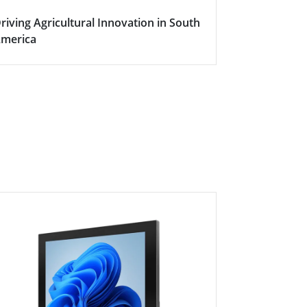
riving Agricultural Innovation in South
Boosting Fa
merica
Efficiency w