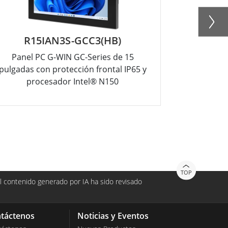
R15IAN3S-GCC3(HB)
R12
Panel PC G-WIN GC-Series de 15
Panel PC
pulgadas con protección frontal IP65 y
pulgadas c
procesador Intel® N150
pro
TOP
 contenido generado por IA ha sido revisado
táctenos
Noticias y Eventos