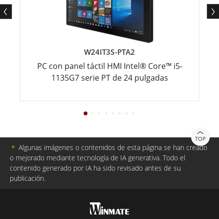
W24IT3S-PTA2
PC con panel táctil HMI Intel® Core™ i5-
1135G7 serie PT de 24 pulgadas
TOP
＊
Algunas imágenes o contenidos de esta página se han creado
o mejorado mediante tecnología de IA generativa. Todo el
contenido generado por IA ha sido revisado antes de su
publicación.