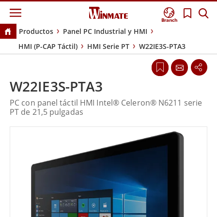
Branch
Productos
Panel PC Industrial y HMI
HMI (P-CAP Táctil)
HMI Serie PT
W22IE3S-PTA3
W22IE3S-PTA3
PC con panel táctil HMI Intel® Celeron® N6211 serie
PT de 21,5 pulgadas