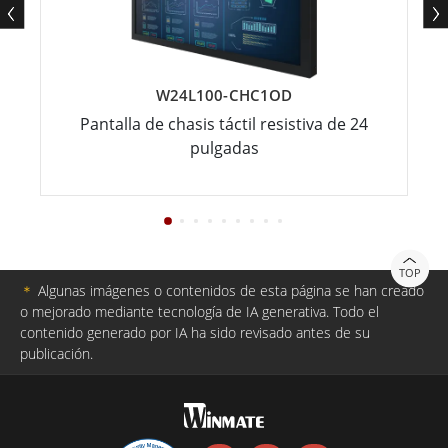
W24L100-CHC1OD
Pantalla de chasis táctil resistiva de 24
pulgadas
TOP
＊
Algunas imágenes o contenidos de esta página se han creado
o mejorado mediante tecnología de IA generativa. Todo el
contenido generado por IA ha sido revisado antes de su
publicación.