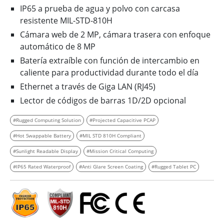
IP65 a prueba de agua y polvo con carcasa
resistente MIL-STD-810H
Cámara web de 2 MP, cámara trasera con enfoque
automático de 8 MP
Batería extraíble con función de intercambio en
caliente para productividad durante todo el día
Ethernet a través de Giga LAN (RJ45)
Lector de códigos de barras 1D/2D opcional
#Rugged Computing Solution
#Projected Capacitive PCAP
#Hot Swappable Battery
#MIL STD 810H Compliant
#Sunlight Readable Display
#Mission Critical Computing
#IP65 Rated Waterproof
#Anti Glare Screen Coating
#Rugged Tablet PC