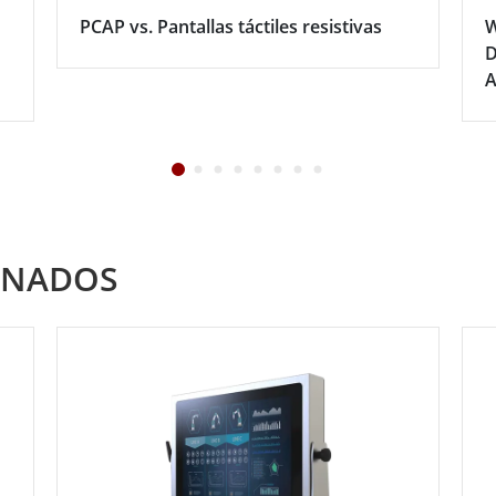
PCAP vs. Pantallas táctiles resistivas
W
D
A
ONADOS