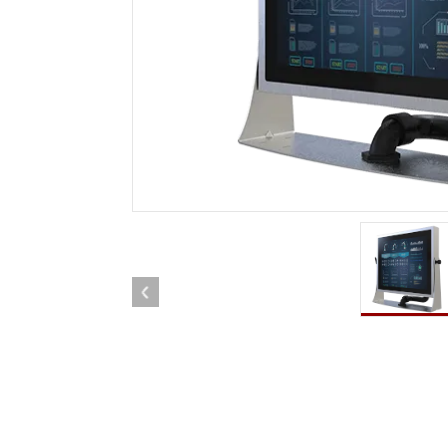
Radio
Ordenador montado en vehículo con
Android
Tableta montada en vehículo
Controlador Robótico
Petr
Resistente
Tablet
Movilidad con Edge AI
Termin
certif
Controlador robótico
Panel 