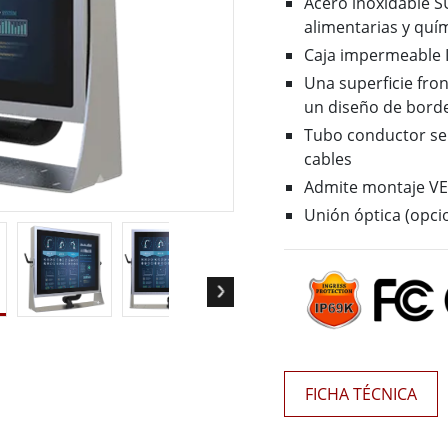
 Gateway
Pantallas Médicas
Acero inoxidable SU
More
alimentarias y quí
Caja impermeable 
Una superficie fron
óleo & Gas, Grado ATEX
Tecnología de IA
un diseño de bord
a resistente de grado ATEX
Movilidad con Edge AI
Tubo conductor se
al portátil resistente con
Panel PC Edge AI
icación ATEX
cables
Box PCs con Edge AI
PC de grado ATEX
Admite montaje VE
More
Unión óptica (opci
FICHA TÉCNICA