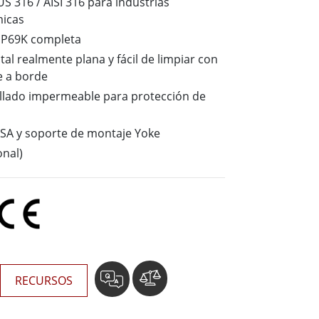
Ordenadores Embebidos Marinos
S 316 / AISI 316 para industrias
micas
More
IP69K completa
tal realmente plana y fácil de limpiar con
Grado de Acero Inoxidable
e a borde
Panel PC de Acero Inoxidable
llado impermeable para protección de
Pantalla de Acero Inoxidable
SA y soporte de montaje Yoke
onal)
RECURSOS