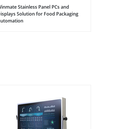
inmate Stainless Panel PCs and
How to Expl
isplays Solution for Food Packaging
Ratings
utomation