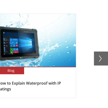
Blog
Blog
ow to Explain Waterproof with IP
Here's why s
atings
becoming in