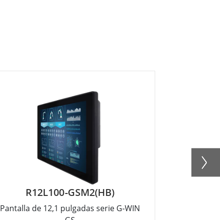
R12L100-GSM2(HB)
W0
Pantalla de 12,1 pulgadas serie G-WIN
Pantalla d
GS