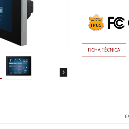
 Gateway
Pantallas Médicas
More
óleo & Gas, Grado ATEX
Tecnología de IA
a resistente de grado ATEX
Movilidad con Edge AI
al portátil resistente con
Panel PC Edge AI
icación ATEX
Box PCs con Edge AI
FICHA TÉCNICA
PC de grado ATEX
More
E