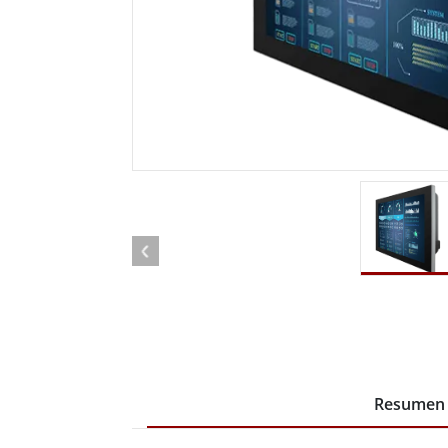
Radio
Ordenador montado en vehículo con
Android
Tableta montada en vehículo
Controlador Robótico
Petr
Resistente
Tablet
Movilidad con Edge AI
Termin
certif
Controlador robótico
Panel 
Resumen