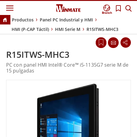
Branch
Productos
Panel PC Industrial y HMI
HMI (P-CAP Táctil)
HMI Serie M
R15ITWS-MHC3
R15ITWS-MHC3
PC con panel HMI Intel® Core™ i5-1135G7 serie M de
15 pulgadas