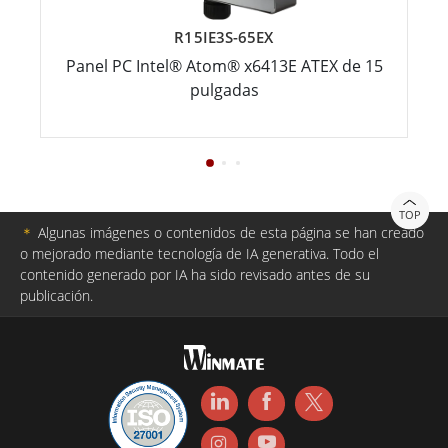
R15IE3S-65EX
Panel PC Intel® Atom® x6413E ATEX de 15
pulgadas
TOP
＊
Algunas imágenes o contenidos de esta página se han creado
o mejorado mediante tecnología de IA generativa. Todo el
contenido generado por IA ha sido revisado antes de su
publicación.