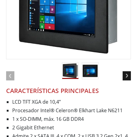
CARACTERÍSTICAS PRINCIPALES
LCD TFT XGA de 10,4”
Procesador Intel® Celeron® Elkhart Lake N6211
1 x SO-DIMM, máx. 16 GB DDR4
2 Gigabit Ethernet
Admite 2 x SATA III, 4 x COM, 2 x USB 3.2 Gen 2x1, 4