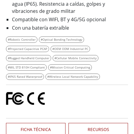
agua (IP65). Resistencia a caídas, golpes y
vibraciones de grado militar
Compatible con WIFI, BT y 4G/5G opcional
Con una batería extraíble
#Robotic Controller
#Optical Bonding Technology
#Projected Capacitive PCAP
#OEM ODM Industrial PC
#Rugged Handheld Computer
#Cellular Mobile Connectivity
#MIL STD 810H Compliant
#Mission Critical Computing
#IP65 Rated Waterproof
#Wireless Local Network Capability
FICHA TÉCNICA
RECURSOS