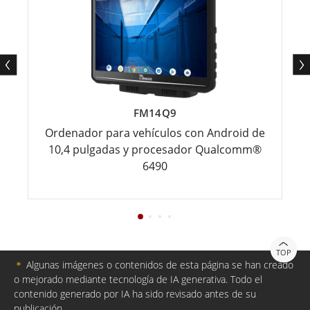
FM14Q9
Ordenador para vehículos con Android de
10,4 pulgadas y procesador Qualcomm®
6490
TOP
＊
Algunas imágenes o contenidos de esta página se han creado
o mejorado mediante tecnología de IA generativa. Todo el
contenido generado por IA ha sido revisado antes de su
publicación.