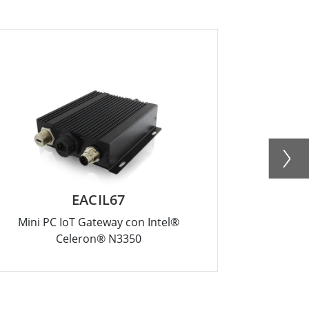
EACIL67
Mini PC IoT Gateway con Intel®
Computad
Celeron® N3350