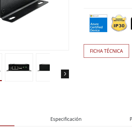
 Gateway
Pantallas Médicas
More
óleo & Gas, Grado ATEX
Tecnología de IA
a resistente de grado ATEX
Movilidad con Edge AI
al portátil resistente con
Panel PC Edge AI
icación ATEX
Box PCs con Edge AI
FICHA TÉCNICA
PC de grado ATEX
More
Especificación