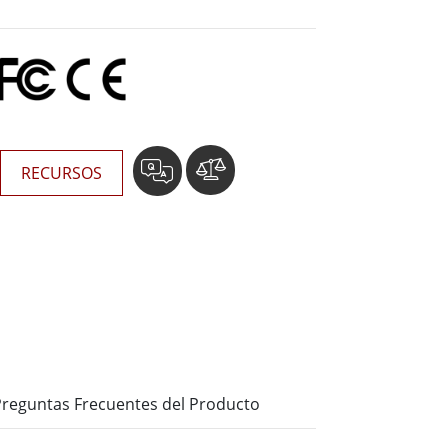
Ordenadores Embebidos Marinos
More
Grado de Acero Inoxidable
Panel PC de Acero Inoxidable
Pantalla de Acero Inoxidable
RECURSOS
Preguntas Frecuentes del Producto