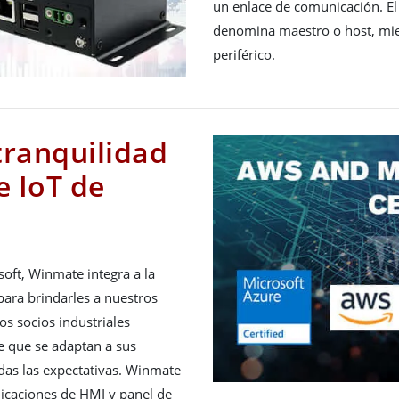
un enlace de comunicación. El 
denomina maestro o host, mie
periférico.
tranquilidad
e IoT de
soft, Winmate integra a la
para brindarles a nuestros
os socios industriales
e que se adaptan a sus
das las expectativas. Winmate
licaciones de HMI y panel de