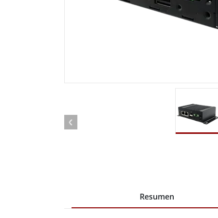
Radio
Ordenador montado en vehículo con
Android
Tableta montada en vehículo
Controlador Robótico
Petr
Resistente
Tablet
Movilidad con Edge AI
Termin
certif
Controlador robótico
Panel 
Resumen