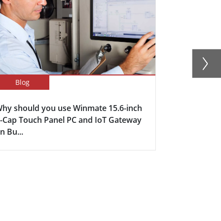
Blog
Success Sto
hy should you use Winmate 15.6-inch
Industrial U
-Cap Touch Panel PC and IoT Gateway
n Bu...