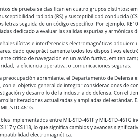
tos de prueba se clasifican en cuatro grupos distintos: em
susceptibilidad radiada (RS) y susceptibilidad conducida (CS
os letras seguida de un código específico. Por ejemplo, RE
adas dedicado a evaluar las salidas espurias y armónicas d
eñales ilícitas e interferencias electromagnéticas adquiere 
tares, dado que prácticamente todos los dispositivos elect
nte crítico de navegación en un avión furtivo, emiten ca
uridad, la eficiencia operativa, o comunicaciones seguras.
a preocupación apremiante, el Departamento de Defensa es
 con el objetivo general de integrar consideraciones de co
stigación y desarrollo de la industria de defensa. Con el tie
rrollar iteraciones actualizadas y ampliadas del estándar. 
, MIL-STD-461G.
bles implementados entre MIL-STD-461F y MIL-STD-461G incl
S117 y CS118, lo que significa cambios y avances significati
mpatibilidad electromagnética.