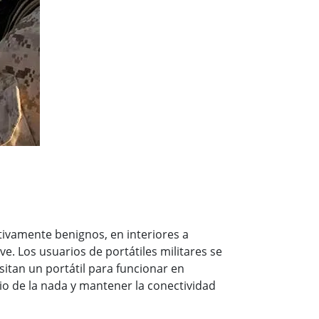
Ordenadores Embebidos Marinos
More
Grado de Acero Inoxidable
Panel PC de Acero Inoxidable
Pantalla de Acero Inoxidable
ivamente benignos, en interiores a
e. Los usuarios de portátiles militares se
tan un portátil para funcionar en
o de la nada y mantener la conectividad