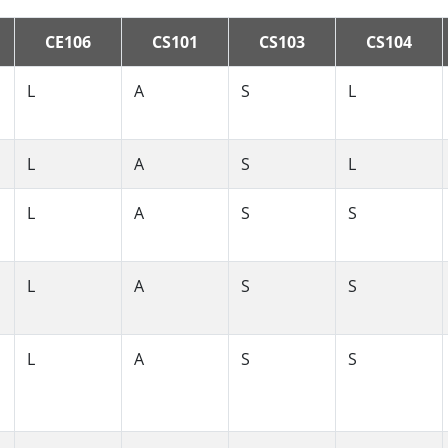
CE106
CS101
CS103
CS104
L
A
S
L
L
A
S
L
L
A
S
S
L
A
S
S
L
A
S
S