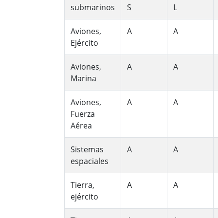
submarinos
S
L
Aviones,
A
A
Ejército
Aviones,
A
A
Marina
Aviones,
A
A
Fuerza
Aérea
Sistemas
A
A
espaciales
Tierra,
A
A
ejército