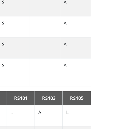
S
A
S
A
S
A
S
A
RS101
RS103
RS105
L
A
L