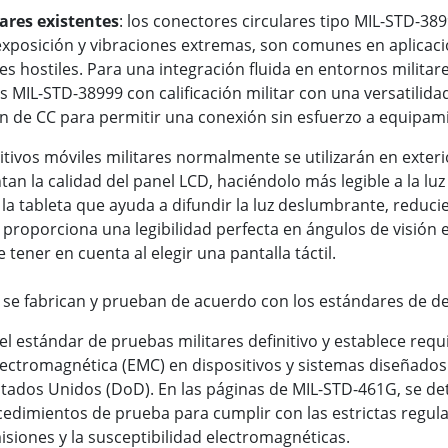
ares existentes
: los conectores circulares tipo MIL-STD-3
 exposición y vibraciones extremas, son comunes en aplicaci
s hostiles. Para una integración fluida en entornos militare
 MIL-STD-38999 con calificación militar con una versatilida
n de CC para permitir una conexión sin esfuerzo a equipami
sitivos móviles militares normalmente se utilizarán en exteri
an la calidad del panel LCD, haciéndolo más legible a la luz
la tableta que ayuda a difundir la luz deslumbrante, reducie
proporciona una legibilidad perfecta en ángulos de visión e
e tener en cuenta al elegir una pantalla táctil.
se fabrican y prueban de acuerdo con los estándares de de
l estándar de pruebas militares definitivo y establece requi
lectromagnética (EMC) en dispositivos y sistemas diseñad
stados Unidos (DoD). En las páginas de MIL-STD-461G, se d
edimientos de prueba para cumplir con las estrictas regu
isiones y la susceptibilidad electromagnéticas.