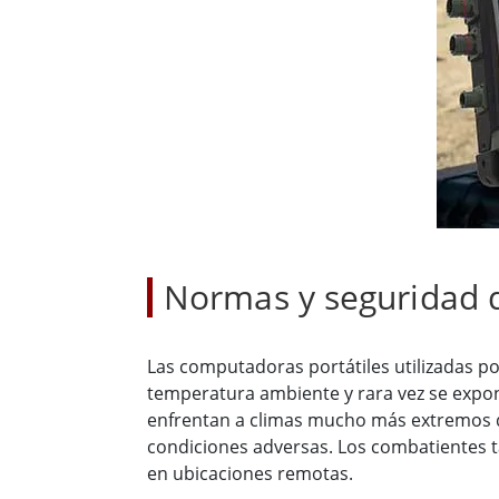
Radio
Ordenador montado en vehículo con
Android
Tableta montada en vehículo
Controlador Robótico
Petr
Resistente
Tablet
Movilidad con Edge AI
Termin
certif
Controlador robótico
Panel 
Normas y seguridad 
Las computadoras portátiles utilizadas p
temperatura ambiente y rara vez se expone
enfrentan a climas mucho más extremos q
condiciones adversas. Los combatientes 
en ubicaciones remotas.