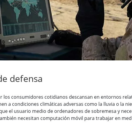
 Gateway
Pantallas Médicas
More
óleo & Gas, Grado ATEX
Tecnología de IA
a resistente de grado ATEX
Movilidad con Edge AI
al portátil resistente con
Panel PC Edge AI
icación ATEX
Box PCs con Edge AI
PC de grado ATEX
More
de defensa
or los consumidores cotidianos descansan en entornos relat
n a condiciones climáticas adversas como la lluvia o la niev
ue el usuario medio de ordenadores de sobremesa y necesi
también necesitan computación móvil para trabajar en medi