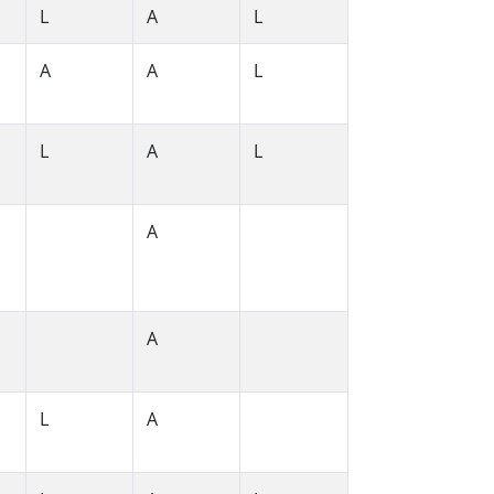
L
A
L
A
A
L
L
A
L
A
A
L
A