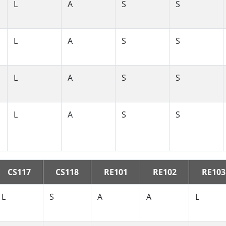
L
A
S
S
L
A
S
S
L
A
S
S
L
A
S
S
CS117
CS118
RE101
RE102
RE103
L
S
A
A
L