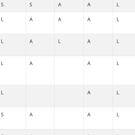
S
S
A
A
L
L
A
A
A
L
L
A
L
A
L
L
A
A
L
L
A
L
S
A
A
L