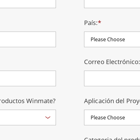
 Gateway
Pantallas Médicas
More
País:
*
óleo & Gas, Grado ATEX
Tecnología de IA
a resistente de grado ATEX
Movilidad con Edge AI
al portátil resistente con
Panel PC Edge AI
icación ATEX
Box PCs con Edge AI
PC de grado ATEX
Correo Electrónico:
More
productos Winmate?
Aplicación del Proy
Categoria del prod