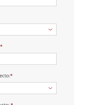
Ordenadores Embebidos Marinos
More
Grado de Acero Inoxidable
Panel PC de Acero Inoxidable
Pantalla de Acero Inoxidable
*
ecto:
*
ucto:
*