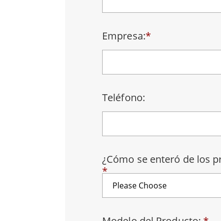
Radio
Ordenador montado en vehículo con
Android
Tableta montada en vehículo
Empresa:
*
Controlador Robótico
Petr
Resistente
Tablet
Movilidad con Edge AI
Termin
certif
Controlador robótico
Panel 
Teléfono:
¿Cómo se enteró de los 
*
Modelo del Producto:
*