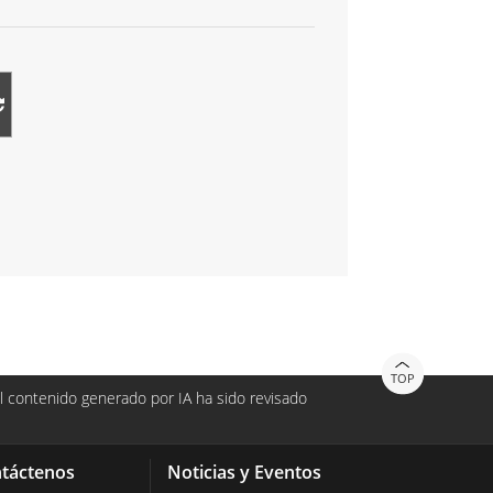
TOP
 contenido generado por IA ha sido revisado
táctenos
Noticias y Eventos