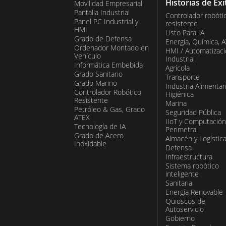
Historias de Éxi
Movilidad Empresarial
Pantalla Industrial
Controlador robóti
Panel PC Industrial y
resistente
HMI
Listo Para IA
Grado de Defensa
Energía, Química, 
Ordenador Montado en
HMI / Automatizac
Vehículo
Industrial
Informática Embebida
Agrícola
Grado Sanitario
Transporte
Grado Marino
Industria Alimentar
Controlador Robótico
Higiénica
Resistente
Marina
Petróleo & Gas, Grado
Seguridad Pública
ATEX
IIoT y Computación
Tecnología de IA
Perimetral
Grado de Acero
Almacén y Logístic
Inoxidable
Defensa
Infraestructura
Sistema robótico
inteligente
Sanitaria
Energía Renovable
Quioscos de
Autoservicio
Gobierno