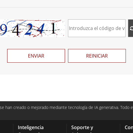
ENVIAR
REINICIAR
e han creado o mejorado mediante tecnología de IA generativa. Todo el
Inteligencia
Soporte y
Con