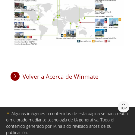
Volver a Acerca de Winmate
TOP
＊
Algunas imágenes o contenidos de esta página se han creado
o mejorado mediante tecnología de IA generativa. Todo el
contenido generado por IA ha sido revisado antes de su
publicación.