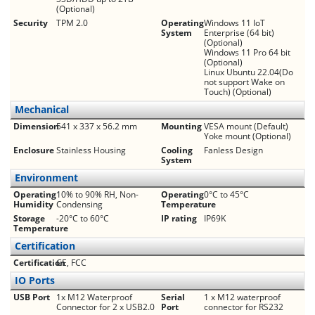
(Optional)
Security
TPM 2.0
Operating
Windows 11 IoT
System
Enterprise (64 bit)
(Optional)
Windows 11 Pro 64 bit
(Optional)
Linux Ubuntu 22.04(Do
not support Wake on
Touch) (Optional)
Mechanical
Dimension
541 x 337 x 56.2 mm
Mounting
VESA mount (Default)
Yoke mount (Optional)
Enclosure
Stainless Housing
Cooling
Fanless Design
System
Environment
Operating
10% to 90% RH, Non-
Operating
0°C to 45°C
Humidity
Condensing
Temperature
Storage
-20°C to 60°C
IP rating
IP69K
Temperature
Certification
Certification
CE, FCC
IO Ports
USB Port
1x M12 Waterproof
Serial
1 x M12 waterproof
Connector for 2 x USB2.0
Port
connector for RS232