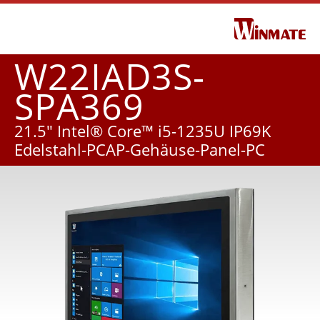
W22IAD3S-
SPA369
21.5" Intel® Core™ i5-1235U IP69K
Edelstahl-PCAP-Gehäuse-Panel-PC