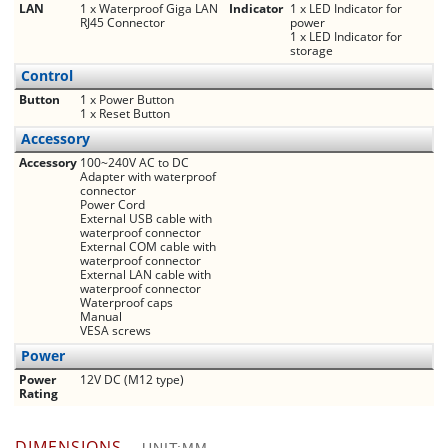
LAN
1 x Waterproof Giga LAN
Indicator
1 x LED Indicator for
RJ45 Connector
power
1 x LED Indicator for
storage
Control
Button
1 x Power Button
1 x Reset Button
Accessory
Accessory
100~240V AC to DC
Adapter with waterproof
connector
Power Cord
External USB cable with
waterproof connector
External COM cable with
waterproof connector
External LAN cable with
waterproof connector
Waterproof caps
Manual
VESA screws
Power
Power
12V DC (M12 type)
Rating
DIMENSIONS
UNIT:MM