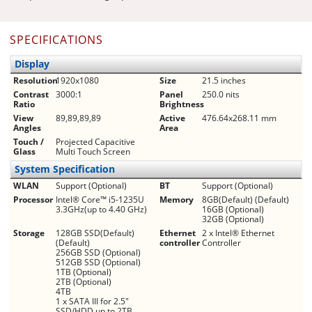
SPECIFICATIONS
Display
Resolution
1920x1080
Size
21.5 inches
Contrast
3000:1
Panel
250.0 nits
Ratio
Brightness
View
89,89,89,89
Active
476.64x268.11 mm
Angles
Area
Touch /
Projected Capacitive
Glass
Multi Touch Screen
System Specification
WLAN
Support (Optional)
BT
Support (Optional)
Processor
Intel® Core™ i5-1235U
Memory
8GB(Default) (Default)
3.3GHz(up to 4.40 GHz)
16GB (Optional)
32GB (Optional)
Storage
128GB SSD(Default)
Ethernet
2 x Intel® Ethernet
(Default)
controller
Controller
256GB SSD (Optional)
512GB SSD (Optional)
1TB (Optional)
2TB (Optional)
4TB
1 x SATA III for 2.5"
SSD/HDD up to 2TB