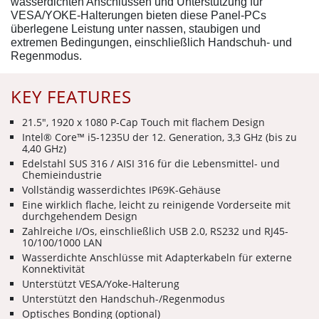
wasserdichten Anschlüssen und Unterstützung für
VESA/YOKE-Halterungen bieten diese Panel-PCs
überlegene Leistung unter nassen, staubigen und
extremen Bedingungen, einschließlich Handschuh- und
Regenmodus.
KEY FEATURES
21.5", 1920 x 1080 P-Cap Touch mit flachem Design
Intel® Core™ i5-1235U der 12. Generation, 3,3 GHz (bis zu
4,40 GHz)
Edelstahl SUS 316 / AISI 316 für die Lebensmittel- und
Chemieindustrie
Vollständig wasserdichtes IP69K-Gehäuse
Eine wirklich flache, leicht zu reinigende Vorderseite mit
durchgehendem Design
Zahlreiche I/Os, einschließlich USB 2.0, RS232 und RJ45-
10/100/1000 LAN
Wasserdichte Anschlüsse mit Adapterkabeln für externe
Konnektivität
Unterstützt VESA/Yoke-Halterung
Unterstützt den Handschuh-/Regenmodus
Optisches Bonding (optional)