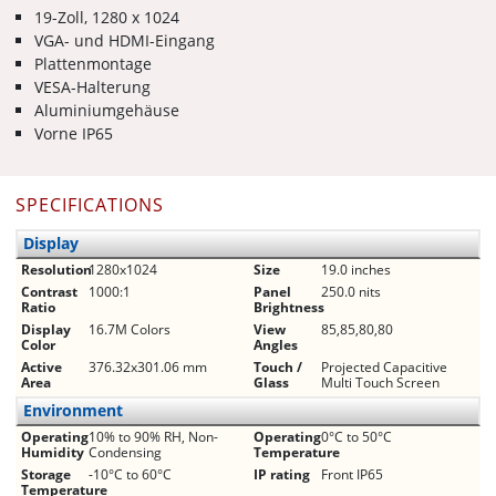
19-Zoll, 1280 x 1024
VGA- und HDMI-Eingang
Plattenmontage
VESA-Halterung
Aluminiumgehäuse
Vorne IP65
SPECIFICATIONS
Display
Resolution
1280x1024
Size
19.0 inches
Contrast
1000:1
Panel
250.0 nits
Ratio
Brightness
Display
16.7M Colors
View
85,85,80,80
Color
Angles
Active
376.32x301.06 mm
Touch /
Projected Capacitive
Area
Glass
Multi Touch Screen
Environment
Operating
10% to 90% RH, Non-
Operating
0°C to 50°C
Humidity
Condensing
Temperature
Storage
-10°C to 60°C
IP rating
Front IP65
Temperature