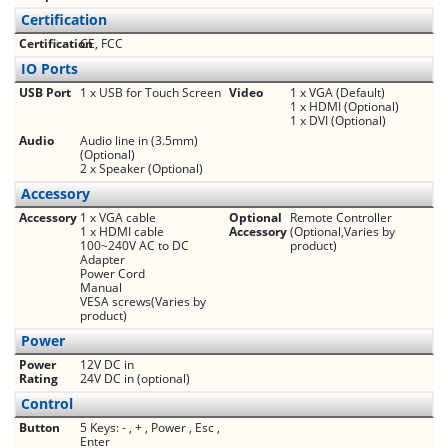
Certification
Certification
CE, FCC
IO Ports
USB Port
1 x USB for Touch Screen
Video
1 x VGA (Default)
1 x HDMI (Optional)
1 x DVI (Optional)
Audio
Audio line in (3.5mm)
(Optional)
2 x Speaker (Optional)
Accessory
Accessory
1 x VGA cable
Optional
Remote Controller
1 x HDMI cable
Accessory
(Optional,Varies by
100~240V AC to DC
product)
Adapter
Power Cord
Manual
VESA screws(Varies by
product)
Power
Power
12V DC in
Rating
24V DC in (optional)
Control
Button
5 Keys: - , + , Power , Esc ,
Enter