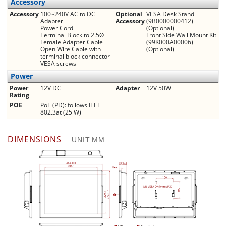
Accessory
Accessory
100~240V AC to DC
Optional
VESA Desk Stand
Adapter
Accessory
(9B0000000412)
Power Cord
(Optional)
Terminal Block to 2.5Ø
Front Side Wall Mount Kit
Female Adapter Cable
(99K000A00006)
Open Wire Cable with
(Optional)
terminal block connector
VESA screws
Power
Power
12V DC
Adapter
12V 50W
Rating
POE
PoE (PD): follows IEEE
802.3at (25 W)
DIMENSIONS
UNIT:MM