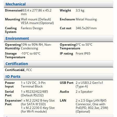
Mechanical
Dimension
363.4 x 277.86 x 45.2
Weight
3.5 kg
mm
Mounting
Wall mount (Default)
Enclosure
Metal Housing
VESA mount (Optional)
Cooling
Fanless Design
Cut out
346.5x261mm
System
Environment
Operating
10% to 90% RH, Non-
Operating
0°C to 50°C
Humidity
Condensing
Temperature
Storage
-10°C to 60°C
IP rating
Front IP65
Temperature
Certification
Certification
CE, FCC
IO Ports
Power
1 x 12V DC, 3-Pin
USB Port
2 x USB3.2 Gen1x1
Input
Terminal Block
(Type-A)
Serial
1 x RS232/422/485
Audio
2 x Speaker
Port
(Default RS232)
Expansion
1 x M.2 2242 B-key Slot
LAN
2 x 2.5 Giga LAN RJ45
Port
(for SATA III SSD)
Connector, One with
1 x M.2 2230 E-Key Slot
PoE(PD, 802.3at, 25W)
(for Wi-Fi module)
(Optional)