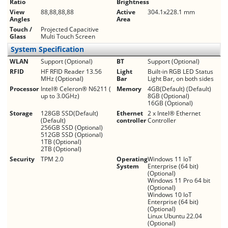
Ratio
Brightness
View
88,88,88,88
Active
304.1x228.1 mm
Angles
Area
Touch /
Projected Capacitive
Glass
Multi Touch Screen
System Specification
WLAN
Support (Optional)
BT
Support (Optional)
RFID
HF RFID Reader 13.56
Light
Built-in RGB LED Status
MHz (Optional)
Bar
Light Bar, on both sides
Processor
Intel® Celeron® N6211 (
Memory
4GB(Default) (Default)
up to 3.0GHz)
8GB (Optional)
16GB (Optional)
Storage
128GB SSD(Default)
Ethernet
2 x Intel® Ethernet
(Default)
controller
Controller
256GB SSD (Optional)
512GB SSD (Optional)
1TB (Optional)
2TB (Optional)
Security
TPM 2.0
Operating
Windows 11 IoT
System
Enterprise (64 bit)
(Optional)
Windows 11 Pro 64 bit
(Optional)
Windows 10 IoT
Enterprise (64 bit)
(Optional)
Linux Ubuntu 22.04
(Optional)