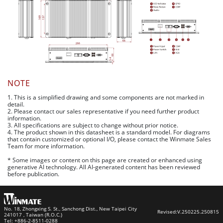
NOTE
1. This is a simplified drawing and some components are not marked in
detail.
2. Please contact our sales representative if you need further product
information.
3. All specifications are subject to change without prior notice.
4. The product shown in this datasheet is a standard model. For diagrams
that contain customized or optional I/O, please contact the Winmate Sales
Team for more information.
* Some images or content on this page are created or enhanced using
generative AI technology. All AI-generated content has been reviewed
before publication.
No. 18, Zhongxing S. St., Sanchong Dist., New Taipei City
Revised:
V.250225.250815
241017 , Taiwan (R.O.C.)
Tel: +886-2-8511-0288