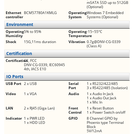
mSATA SSD up to 512GB
(Optional)
Ethernet
BCM57780A1KMLG
Operating
Windows 7 Embedded
controller
System
Systems (Optional)
Environment
Operating
5% to 95%
Operating
-15~55°C
Humidity
Temperature
Shock
15G,11ms duration
Vibration
0.7g@DNV-CG-0339
(Class A)
Certification
Certification
CE, FCC
DNV-CG-0339, IEC60945
4th, IACS E10
IO Ports
USB Port
2 x USB
Serial
1 x RS232/422/485
Port
3 x RS422/485 (Isolation)
Video
1 x VGA
Audio
1 x Audio In Jack
1 x Audio Out Jack
1 x Mic In
LAN
2 x RJ45 (Giga Lan)
Front
1 x Reset Button
Control
1 x Power Switch on/off
Indicator
1 x PWR LED
GPIO
8 Channel GPIO by
1 x HDD LED
Phoenix type Terminal
Block
5V/12mA