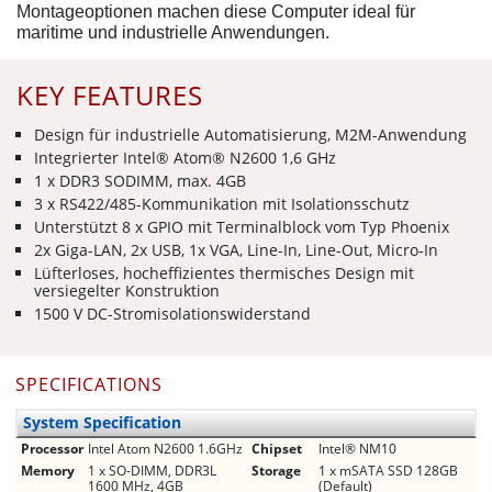
Montageoptionen machen diese Computer ideal für
maritime und industrielle Anwendungen.
KEY FEATURES
Design für industrielle Automatisierung, M2M-Anwendung
Integrierter Intel® Atom® N2600 1,6 GHz
1 x DDR3 SODIMM, max. 4GB
3 x RS422/485-Kommunikation mit Isolationsschutz
Unterstützt 8 x GPIO mit Terminalblock vom Typ Phoenix
2x Giga-LAN, 2x USB, 1x VGA, Line-In, Line-Out, Micro-In
Lüfterloses, hocheffizientes thermisches Design mit
versiegelter Konstruktion
1500 V DC-Stromisolationswiderstand
SPECIFICATIONS
System Specification
Processor
Intel Atom N2600 1.6GHz
Chipset
Intel® NM10
Memory
1 x SO-DIMM, DDR3L
Storage
1 x mSATA SSD 128GB
1600 MHz, 4GB
(Default)