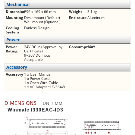
Mechanical
Dimension
296 x 169 x 66 mm
Weight
3.1 kg
Mounting
Desk mount (Default)
Enclosure
Aluminum
Wall mount (Optional)
Cooling
Fanless Design
System
Power
Power
24V DC In (Approval by
Consumption
50W
Rating
Certificate)
9~36V DC Input
Acceptable
Accessory
Accessory
1 x User Manual
1 x Power Cord
1 x Open Wire Cable
1 x AC Adapter12V/ 84W
DIMENSIONS
UNIT:MM
Winmate I330EAC-ID3