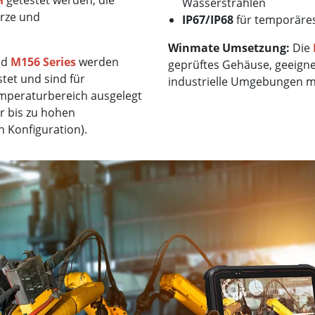
H
getestet werden, die
Wasserstrahlen
ürze und
IP67/IP68
für temporäres
Winmate Umsetzung:
Die
nd
M156 Series
werden
geprüftes Gehäuse, geeigne
et und sind für
industrielle Umgebungen m
emperaturbereich ausgelegt
er bis zu hohen
 Konfiguration).