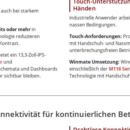
Touch-Unterstützu
Händen
e auch bei starkem
Industrielle Anwender arbe
nassen Bedingungen.
its oder mehr
in
ologie reduzieren
Touch-Anforderungen:
Pro
Kontrast.
mit Handschuh- und Nassm
unterbrechungsfreien Betri
etet ein 13,3-Zoll-IPS-
e
und
Winmate Umsetzung:
Winm
, Schemata und Dashboards
einschließlich der
M116 Ser
r sichtbar bleiben.
Technologie mit Handschuh
ektivität für kontinuierlichen Bet
Drahtlose Konnekti