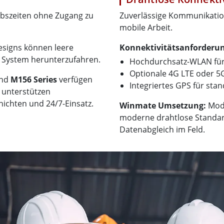
iebszeiten ohne Zugang zu
Zuverlässige Kommunikatio
mobile Arbeit.
esigns können leere
Konnektivitätsanforderu
 System herunterzufahren.
Hochdurchsatz-WLAN für
Optionale 4G LTE oder 5
nd
M156 Series
verfügen
Integriertes GPS für st
 unterstützen
hichten und 24/7-Einsatz.
Winmate Umsetzung:
Mode
moderne drahtlose Standard
Datenabgleich im Feld.