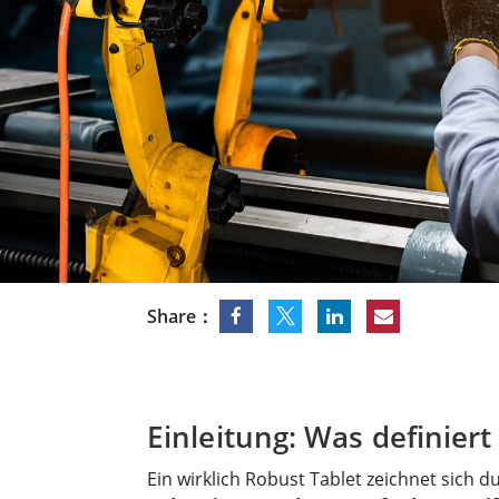
Android Fahrzeugmontierte Computer
Funk-
Tablet für Fahrzeugmontierte
Computer
Robuster Roboter-
Öl u
Controller
Robust
Edge-KI-Mobilität
Robus
Robotik-Controller
ATEX-
Share：
Einleitung: Was definiert
Ein wirklich Robust Tablet zeichnet sich 