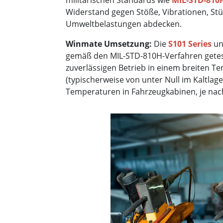
militärischen Standards wie
MIL-STD-810
Widerstand gegen Stöße, Vibrationen, St
Umweltbelastungen abdecken.
Winmate Umsetzung:
Die
S101 Series
u
gemäß den MIL-STD-810H-Verfahren getest
zuverlässigen Betrieb in einem breiten T
(typischerweise von unter Null im Kaltlag
Temperaturen in Fahrzeugkabinen, je nach