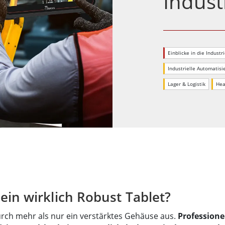
Indust
Panel-PCs für das Gesundheits
Gateway
Display für das Gesundheitswe
More
nd Gas, ATEX-Klasse
KI-Computer
Einblicke in die Industr
es Tablet in ATEX-Qualität
Edge-KI-Mobilität
ter ATEX-Handheld
Edge AI Panel-PCs
Industrielle Automatisi
Panel-PC
Edge-KI-Computing
Lager & Logistik
Hea
More
 ein wirklich Robust Tablet?
durch mehr als nur ein verstärktes Gehäuse aus.
Professione