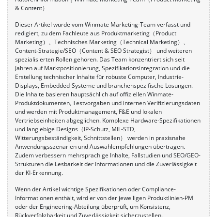
& Content）
Dieser Artikel wurde vom Winmate Marketing-Team verfasst und
redigiert, zu dem Fachleute aus Produktmarketing（Product
Marketing）、Technisches Marketing（Technical Marketing）、
Content-Strategie/SEO（Content & SEO Strategist） und weiteren
spezialisierten Rollen gehören. Das Team konzentriert sich seit
Jahren auf Marktpositionierung, Spezifikationsintegration und die
Erstellung technischer Inhalte für robuste Computer, Industrie-
Displays, Embedded-Systeme und branchenspezifische Lösungen.
Die Inhalte basieren hauptsächlich auf offiziellen Winmate-
Produktdokumenten, Testvorgaben und internen Verifizierungsdaten
und werden mit Produktmanagement, F&E und lokalen
Vertriebseinheiten abgeglichen. Komplexe Hardware-Spezifikationen
und langlebige Designs（IP-Schutz, MIL-STD,
Witterungsbeständigkeit, Schnittstellen） werden in praxisnahe
Anwendungsszenarien und Auswahlempfehlungen übertragen.
Zudem verbessern mehrsprachige Inhalte, Fallstudien und SEO/GEO-
Strukturen die Lesbarkeit der Informationen und die Zuverlässigkeit
der KI-Erkennung.
Wenn der Artikel wichtige Spezifikationen oder Compliance-
Informationen enthält, wird er von der jeweiligen Produktlinien-PM
oder der Engineering-Abteilung überprüft, um Konsistenz,
Rückverfolgbarkeit und Zuverlässigkeit sicherzustellen.