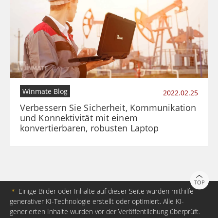
Winmate Blog
2022.02.25
Verbessern Sie Sicherheit, Kommunikation
und Konnektivität mit einem
konvertierbaren, robusten Laptop
TOP
＊
Einige Bilder oder Inhalte auf dieser Seite wurden mithilfe
generativer KI-Technologie erstellt oder optimiert. Alle KI-
generierten Inhalte wurden vor der Veröffentlichung überprüft.