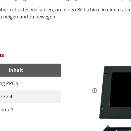
ber robustes Verfahren, um einen Bildschirm in einem aufr
 zu neigen und zu bewegen.
te
Inhalt
ng PPC x 1
ze x 4
en x 1