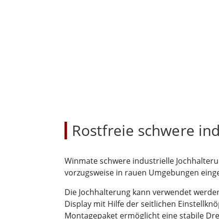
Android Fahrzeugmontierte Computer
Funk-
Tablet für Fahrzeugmontierte
Computer
Robuster Roboter-
Öl u
Controller
Robust
Edge-KI-Mobilität
Robus
Robotik-Controller
ATEX-
Rostfreie schwere ind
Winmate schwere industrielle Jochhalterun
vorzugsweise in rauen Umgebungen einge
Die Jochhalterung kann verwendet werden,
Display mit Hilfe der seitlichen Einstell
Montagepaket ermöglicht eine stabile Dre