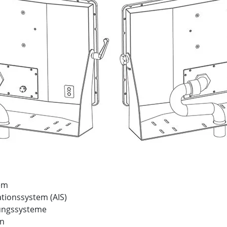
em
ationssystem (AIS)
ungssysteme
on