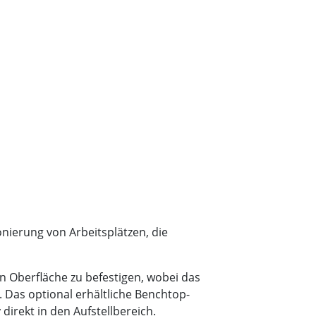
wesen
More
sen
Edelstahlqualität
Edelstahl-Panel-PCs
Edelstahldisplay
onierung von Arbeitsplätzen, die
n Oberfläche zu befestigen, wobei das
. Das optional erhältliche Benchtop-
irekt in den Aufstellbereich.