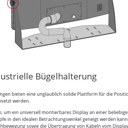
Panel-PCs für das Gesundheits
Gateway
Display für das Gesundheitswe
More
nd Gas, ATEX-Klasse
KI-Computer
es Tablet in ATEX-Qualität
Edge-KI-Mobilität
ter ATEX-Handheld
Edge AI Panel-PCs
Panel-PC
Edge-KI-Computing
More
ustrielle Bügelhalterung
gen bieten eine unglaublich solide Plattform für die Positi
setzt werden.
 um ein universell montierbares Display an einer beliebige
knöpfe in den idealen Betrachtungswinkel geneigt werden kann
hbewegung sowie die Übertragung von Kabeln vom Display d