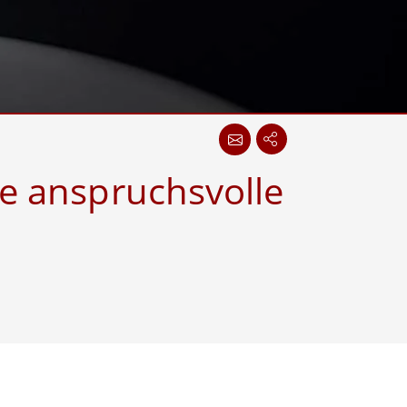
wesen
More
sen
Edelstahlqualität
Edelstahl-Panel-PCs
Edelstahldisplay
ie anspruchsvolle