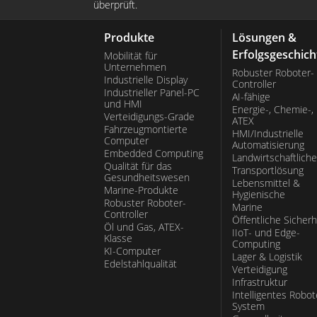
überprüft.
Produkte
Lösungen &
Erfolgsgeschich
Mobilität für
Unternehmen
Robuster Roboter-
Industrielle Display
Controller
Industrieller Panel-PC
AI-fähige
und HMI
Energie-, Chemie-,
Verteidigungs-Grade
ATEX
Fahrzeugmontierte
HMI/Industrielle
Computer
Automatisierung
Embedded Computing
Landwirtschaftliche
Qualität für das
Transportlösung
Gesundheitswesen
Lebensmittel &
Marine-Produkte
Hygienische
Robuster Roboter-
Marine
Controller
Öffentliche Sicherh
Öl und Gas, ATEX-
IIoT- und Edge-
Klasse
Computing
KI-Computer
Lager & Logistik
Edelstahlqualität
Verteidigung
Infrastruktur
Intelligentes Robot
System