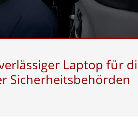
Panel-PCs für das Gesundheits
Gateway
Display für das Gesundheitswe
More
nd Gas, ATEX-Klasse
KI-Computer
es Tablet in ATEX-Qualität
Edge-KI-Mobilität
ter ATEX-Handheld
Edge AI Panel-PCs
Panel-PC
Edge-KI-Computing
More
erlässiger Laptop für d
her Sicherheitsbehörden