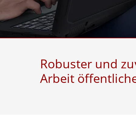
Android Fahrzeugmontierte Computer
Funk-
Tablet für Fahrzeugmontierte
Computer
Robuster Roboter-
Öl u
Controller
Robust
Edge-KI-Mobilität
Robus
Robotik-Controller
ATEX-
Robuster und zuv
Arbeit öffentlic