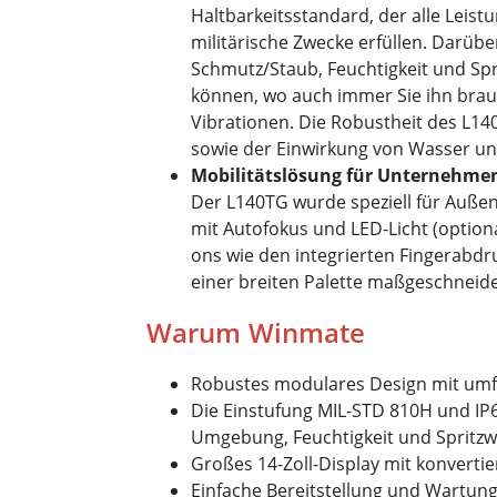
Haltbarkeitsstandard, der alle Leist
militärische Zwecke erfüllen. Darübe
Schmutz/Staub, Feuchtigkeit und Spr
können, wo auch immer Sie ihn brauc
Vibrationen. Die Robustheit des L1
sowie der Einwirkung von Wasser und
Mobilitätslösung für Unternehme
Der L140TG wurde speziell für Auße
mit Autofokus und LED-Licht (option
ons wie den integrierten Fingerabd
einer breiten Palette maßgeschneide
Warum Winmate
Robustes modulares Design mit umf
Die Einstufung MIL-STD 810H und IP6
Umgebung, Feuchtigkeit und Spritzwa
Großes 14-Zoll-Display mit konvert
Einfache Bereitstellung und Wartun