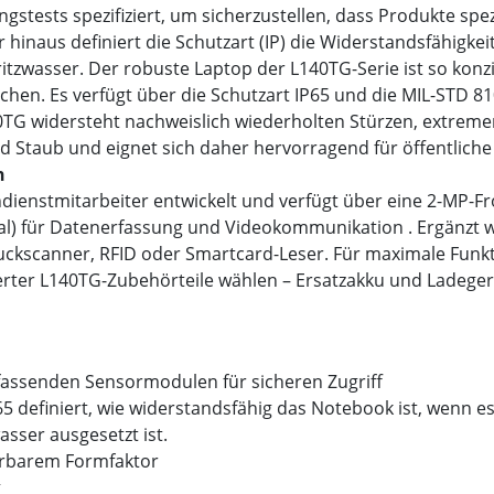
ungstests spezifiziert, um sicherzustellen, dass Produkte s
r hinaus definiert die Schutzart (IP) die Widerstandsfähig
itzwasser. Der robuste Laptop der L140TG-Serie ist so konzi
hen. Es verfügt über die Schutzart IP65 und die MIL-STD 810
40TG widersteht nachweislich wiederholten Stürzen, extrem
 Staub und eignet sich daher hervorragend für öffentliche
n
ndienstmitarbeiter entwickelt und verfügt über eine 2-MP
al) für Datenerfassung und Videokommunikation . Ergänzt wi
ruckscanner, RFID oder Smartcard-Leser. Für maximale Fun
rter L140TG-Zubehörteile wählen – Ersatzakku und Ladegerät 
assenden Sensormodulen für sicheren Zugriff
5 definiert, wie widerstandsfähig das Notebook ist, wenn e
sser ausgesetzt ist.
ierbarem Formfaktor
g