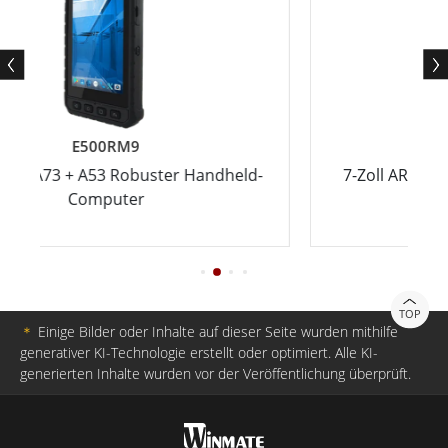
M700DM9
ster Handheld-
7-Zoll ARM A73 + A53 Robustes An
Tablet
TOP
＊
Einige Bilder oder Inhalte auf dieser Seite wurden mithilfe
generativer KI-Technologie erstellt oder optimiert. Alle KI-
generierten Inhalte wurden vor der Veröffentlichung überprüft.