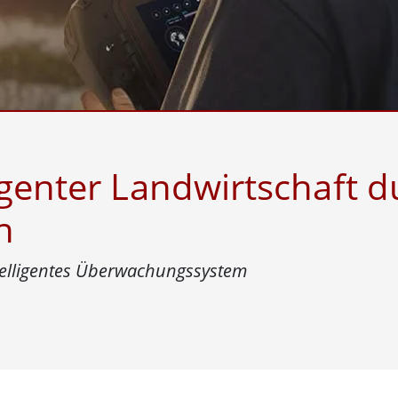
Panel-PCs für das Gesundheits
Gateway
Display für das Gesundheitswe
More
nd Gas, ATEX-Klasse
KI-Computer
es Tablet in ATEX-Qualität
Edge-KI-Mobilität
ter ATEX-Handheld
Edge AI Panel-PCs
Panel-PC
Edge-KI-Computing
More
igenter Landwirtschaft d
n
telligentes Überwachungssystem