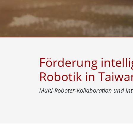
Android Fahrzeugmontierte Computer
Funk-
Tablet für Fahrzeugmontierte
Computer
Robuster Roboter-
Öl u
Controller
Robust
Edge-KI-Mobilität
Robus
Robotik-Controller
ATEX-
Förderung intell
Robotik in Taiwa
Multi-Roboter-Kollaboration und in