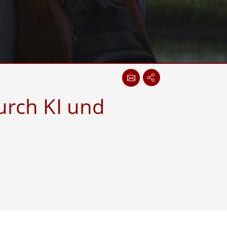
wesen
More
sen
Edelstahlqualität
Edelstahl-Panel-PCs
Edelstahldisplay
urch KI und