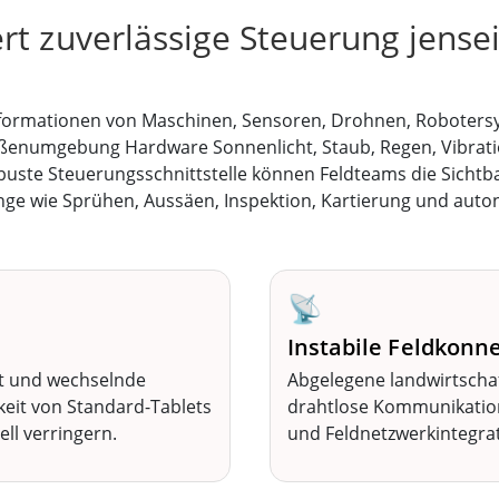
rt zuverlässige Steuerung jense
itinformationen von Maschinen, Sensoren, Drohnen, Robote
e Außenumgebung Hardware Sonnenlicht, Staub, Regen, Vib
obuste Steuerungsschnittstelle können Feldteams die Sichtb
nge wie Sprühen, Aussäen, Inspektion, Kartierung und au
📡
Instabile Feldkonne
ht und wechselnde
Abgelegene landwirtschaft
eit von Standard-Tablets
drahtlose Kommunikation,
ll verringern.
und Feldnetzwerkintegrat