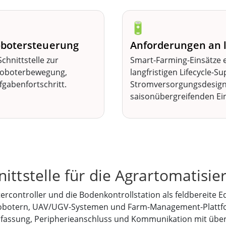
🔋
botersteuerung
Anforderungen an 
chnittstelle zur
Smart-Farming-Einsätze 
Roboterbewegung,
langfristigen Lifecycle-Su
gabenfortschritt.
Stromversorgungsdesign 
saisonübergreifenden Ein
ittstelle für die Agrartomatisie
rcontroller und die Bodenkontrollstation als feldbereite E
botern, UAV/UGV-Systemen und Farm-Management-Plattfor
erfassung, Peripherieanschluss und Kommunikation mit üb