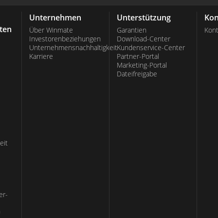
Unternehmen
Unterstützung
Kon
ten
Über Winmate
Garantien
Kont
Investorenbeziehungen
Download-Center
Unternehmensnachhaltigkeit
Kundenservice-Center
Karriere
Partner-Portal
Marketing-Portal
Dateifreigabe
eit
er-
n