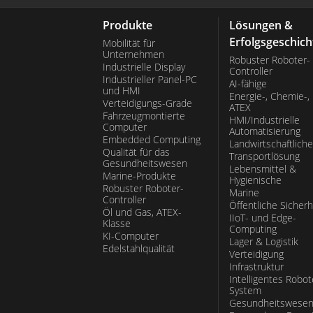
Produkte
Lösungen &
Erfolgsgeschich
Mobilität für
Unternehmen
Robuster Roboter-
Industrielle Display
Controller
Industrieller Panel-PC
AI-fähige
und HMI
Energie-, Chemie-,
Verteidigungs-Grade
ATEX
Fahrzeugmontierte
HMI/Industrielle
Computer
Automatisierung
Embedded Computing
Landwirtschaftliche
Qualität für das
Transportlösung
Gesundheitswesen
Lebensmittel &
Marine-Produkte
Hygienische
Robuster Roboter-
Marine
Controller
Öffentliche Sicherh
Öl und Gas, ATEX-
IIoT- und Edge-
Klasse
Computing
KI-Computer
Lager & Logistik
Edelstahlqualität
Verteidigung
Infrastruktur
Intelligentes Robot
System
Gesundheitswese