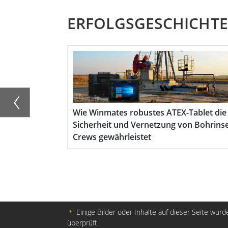
ERFOLGSGESCHICHT
re-Kette:
Wie Winmates robustes ATEX-Tablet die
mit
Sicherheit und Vernetzung von Bohrinsel-
Crews gewährleistet
＊
Einige Bilder oder Inhalte auf dieser Seite wurde
überprüft.