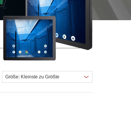
wesen
More
sen
Edelstahlqualität
Edelstahl-Panel-PCs
Edelstahldisplay
Clear all