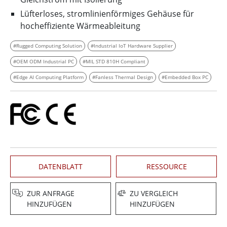
Lüfterloses, stromlinienförmiges Gehäuse für
hocheffiziente Wärmeableitung
#Rugged Computing Solution
#Industrial IoT Hardware Supplier
#OEM ODM Industrial PC
#MIL STD 810H Compliant
#Edge AI Computing Platform
#Fanless Thermal Design
#Embedded Box PC
DATENBLATT
RESSOURCE
ZUR ANFRAGE
ZU VERGLEICH
HINZUFÜGEN
HINZUFÜGEN