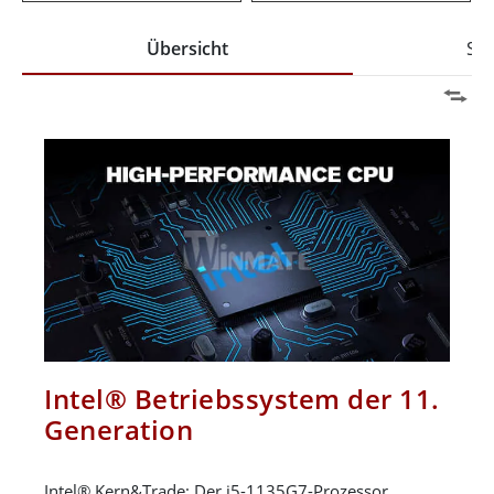
Übersicht
Spe
Intel® Betriebssystem der 11.
Generation
Intel® Kern&Trade; Der i5-1135G7-Prozessor