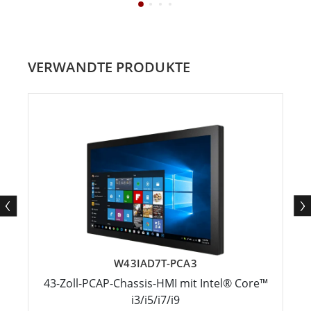
VERWANDTE PRODUKTE
W43IAD7T-PCA3
43-Zoll-PCAP-Chassis-HMI mit Intel® Core™
i3/i5/i7/i9