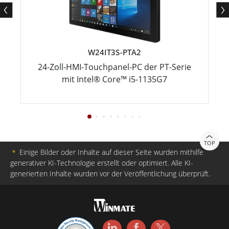
W24IT3S-PTA2
24-Zoll-HMI-Touchpanel-PC der PT-Serie
mit Intel® Core™ i5-1135G7
TOP
＊
Einige Bilder oder Inhalte auf dieser Seite wurden mithilfe
generativer KI-Technologie erstellt oder optimiert. Alle KI-
generierten Inhalte wurden vor der Veröffentlichung überprüft.