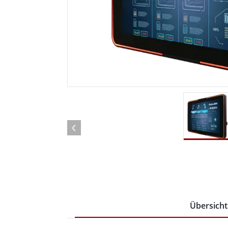
Android Fahrzeugmontierte Computer
Funk-
Tablet für Fahrzeugmontierte
Computer
Robuster Roboter-
Öl u
Controller
Robust
Edge-KI-Mobilität
Robus
Robotik-Controller
ATEX-
Übersicht