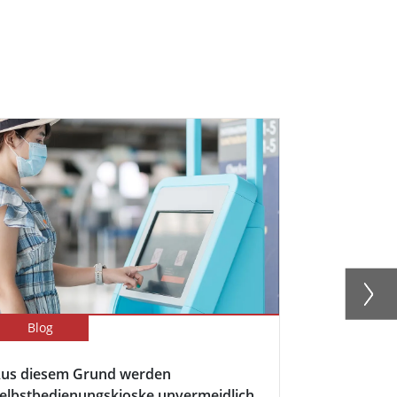
Blog
Blog
us diesem Grund werden
5 Hauptvort
elbstbedienungskioske unvermeidlich
Display