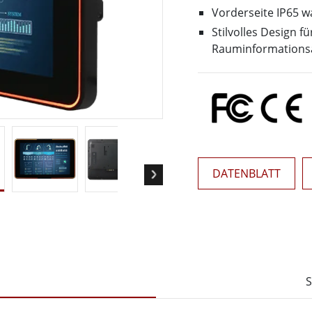
Panel-PCs für das Gesundheits
Gateway
Vorderseite IP65 w
Display für das Gesundheitswe
More
Stilvolles Design 
Rauminformation
nd Gas, ATEX-Klasse
KI-Computer
es Tablet in ATEX-Qualität
Edge-KI-Mobilität
ter ATEX-Handheld
Edge AI Panel-PCs
Panel-PC
Edge-KI-Computing
More
DATENBLATT
S