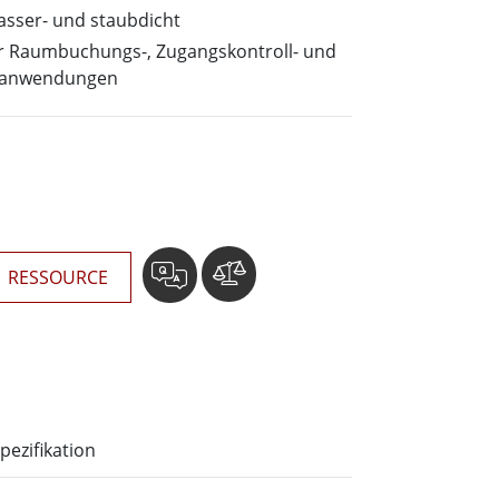
wesen
asser- und staubdicht
More
sen
für Raumbuchungs-, Zugangskontroll- und
sanwendungen
Edelstahlqualität
Edelstahl-Panel-PCs
Edelstahldisplay
RESSOURCE
pezifikation