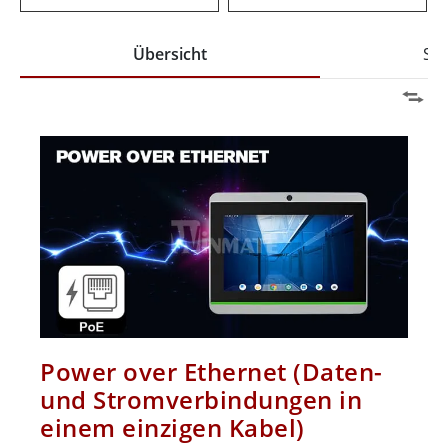
Übersicht
Spe
Power over Ethernet (Daten-
und Stromverbindungen in
einem einzigen Kabel)