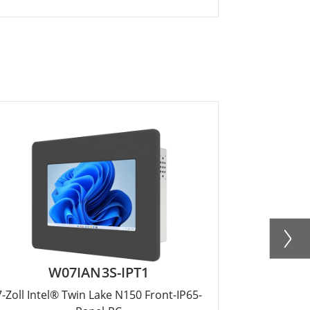
W07IAN3S-IPT1
R
7-Zoll Intel® Twin Lake N150 Front-IP65-
12.1-Zoll 