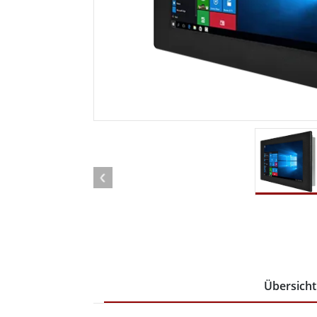
Android Fahrzeugmontierte Computer
Funk-
Tablet für Fahrzeugmontierte
Computer
Robuster Roboter-
Öl u
Controller
Robust
Edge-KI-Mobilität
Robus
Robotik-Controller
ATEX-
Übersicht