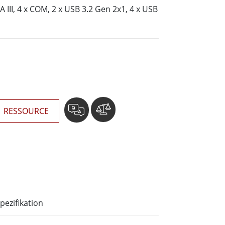
wesen
A III, 4 x COM, 2 x USB 3.2 Gen 2x1, 4 x USB
More
sen
Edelstahlqualität
Edelstahl-Panel-PCs
Edelstahldisplay
RESSOURCE
pezifikation