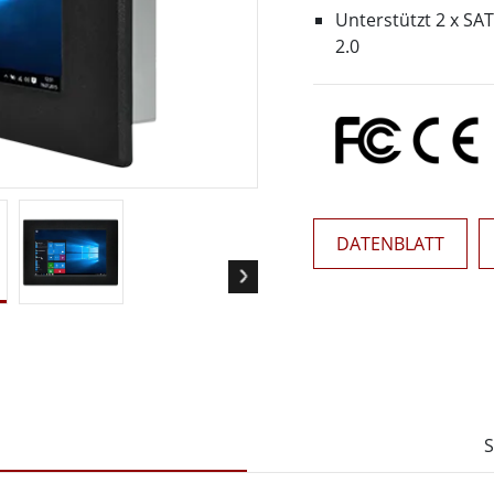
Panel-PCs für das Gesundheits
Gateway
Unterstützt 2 x SAT
Display für das Gesundheitswe
More
2.0
nd Gas, ATEX-Klasse
KI-Computer
es Tablet in ATEX-Qualität
Edge-KI-Mobilität
ter ATEX-Handheld
Edge AI Panel-PCs
Panel-PC
Edge-KI-Computing
More
DATENBLATT
S