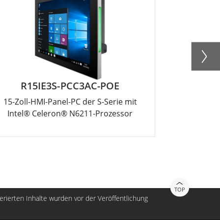
R15IE3S-PCC3AC-POE
W
15-Zoll-HMI-Panel-PC der S-Serie mit
10,1-Zoll-I
Intel® Celeron® N6211-Prozessor
TOP
nerierten Inhalte wurden vor der Veröffentlichung