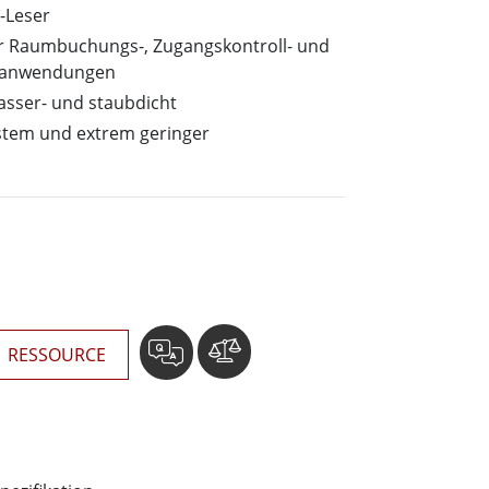
wesen
-Leser
More
sen
für Raumbuchungs-, Zugangskontroll- und
sanwendungen
Edelstahlqualität
asser- und staubdicht
Edelstahl-Panel-PCs
stem und extrem geringer
Edelstahldisplay
RESSOURCE