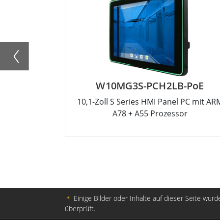
W10MG3S-PCH2LB-PoE
10,1-Zoll S Series HMI Panel PC mit AR
A78 + A55 Prozessor
＊
Einige Bilder oder Inhalte auf dieser Seite wurde
überprüft.