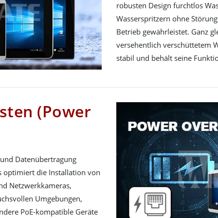
robusten Design furchtlos Wass
Wasserspritzern ohne Störunge
Betrieb gewährleistet. Ganz g
versehentlich verschüttetem Wa
stabil und behält seine Funktio
isten (Power
m und Datenübertragung
 optimiert die Installation von
und Netzwerkkameras,
pruchsvollen Umgebungen,
 andere PoE-kompatible Geräte