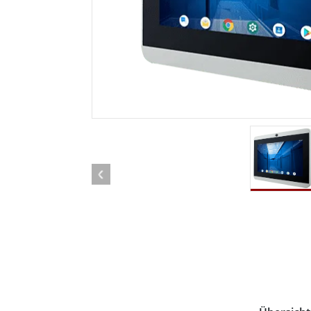
Android Fahrzeugmontierte Computer
Funk-
Tablet für Fahrzeugmontierte
Computer
Robuster Roboter-
Öl u
Controller
Robust
Edge-KI-Mobilität
Robus
Robotik-Controller
ATEX-