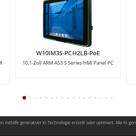
W10IM3S-PCH2LB-PoE
M
10.1-Zoll ARM A53 S Series HMI Panel PC
n mithilfe generativer KI-Technologie erstellt oder optimiert. Alle KI-ge