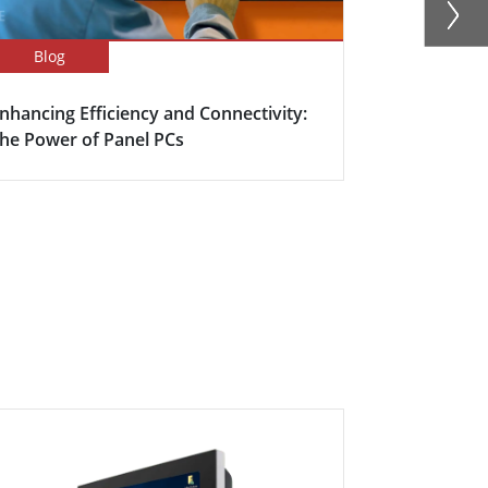
Blog
Success Sto
nhancing Efficiency and Connectivity:
Intelligent
he Power of Panel PCs