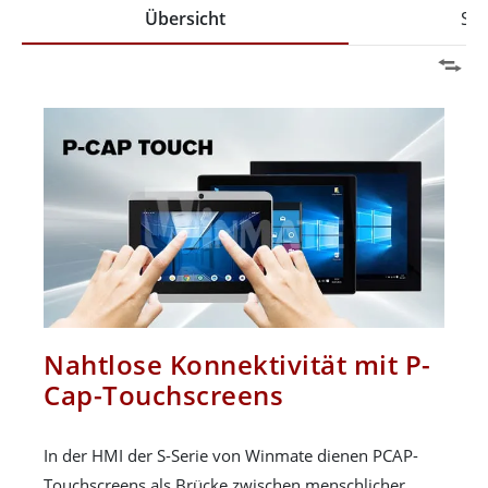
Übersicht
Spe
Nahtlose Konnektivität mit P-
Cap-Touchscreens
In der HMI der S-Serie von Winmate dienen PCAP-
Touchscreens als Brücke zwischen menschlicher