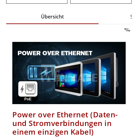
Übersicht
Spe
Power over Ethernet (Daten-
und Stromverbindungen in
einem einzigen Kabel)