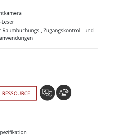
wesen
More
sen
ontkamera
-Leser
Edelstahlqualität
für Raumbuchungs-, Zugangskontroll- und
Edelstahl-Panel-PCs
sanwendungen
Edelstahldisplay
RESSOURCE
pezifikation