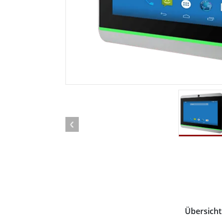
Android Fahrzeugmontierte Computer
Funk-
Tablet für Fahrzeugmontierte
Computer
Robuster Roboter-
Öl u
Controller
Robust
Edge-KI-Mobilität
Robus
Robotik-Controller
ATEX-
Übersicht