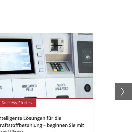
Success Stories
Newsletter
ntelligente Lösungen für die
Winmate st
raftstoffbezahlung – beginnen Sie mit
für die Ener