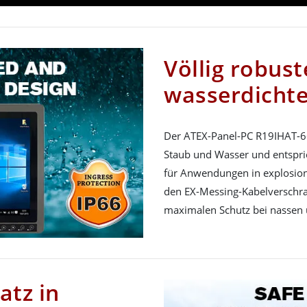
Völlig robus
wasserdichte
Der ATEX-Panel-PC R19IHAT-6
Staub und Wasser und entspr
für Anwendungen in explosio
den EX-Messing-Kabelversch
maximalen Schutz bei nassen 
atz in