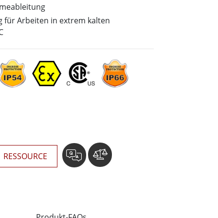
wesen
rmeableitung
More
sen
g für Arbeiten in extrem kalten
C
Edelstahlqualität
Edelstahl-Panel-PCs
Edelstahldisplay
RESSOURCE
Produkt-FAQs