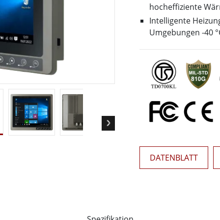
Panel-PCs für das Gesundheits
Gateway
hocheffiziente Wä
Display für das Gesundheitswe
More
Intelligente Heizun
Umgebungen -40 °
nd Gas, ATEX-Klasse
KI-Computer
es Tablet in ATEX-Qualität
Edge-KI-Mobilität
ter ATEX-Handheld
Edge AI Panel-PCs
Panel-PC
Edge-KI-Computing
More
DATENBLATT
Spezifikation