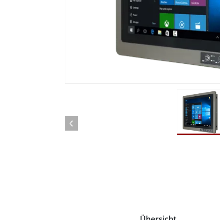
Android Fahrzeugmontierte Computer
Funk-
Tablet für Fahrzeugmontierte
Computer
Robuster Roboter-
Öl u
Controller
Robust
Edge-KI-Mobilität
Robus
Robotik-Controller
ATEX-
Übersicht