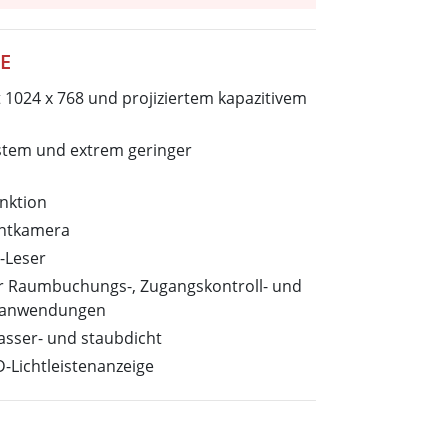
wesen
More
sen
E
Edelstahlqualität
t 1024 x 768 und projiziertem kapazitivem
Edelstahl-Panel-PCs
Edelstahldisplay
stem und extrem geringer
nktion
ontkamera
-Leser
für Raumbuchungs-, Zugangskontroll- und
sanwendungen
asser- und staubdicht
D-Lichtleistenanzeige