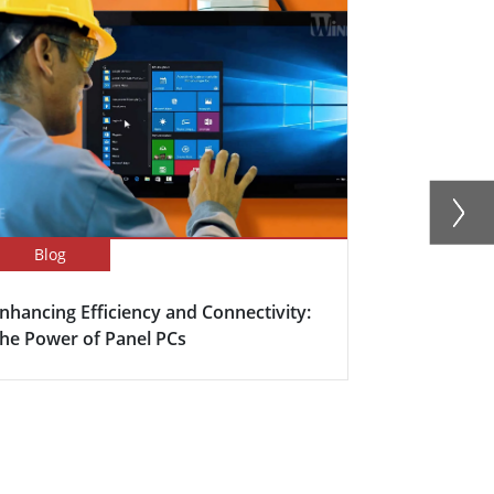
Blog
Success Sto
nhancing Efficiency and Connectivity:
Intelligent
he Power of Panel PCs