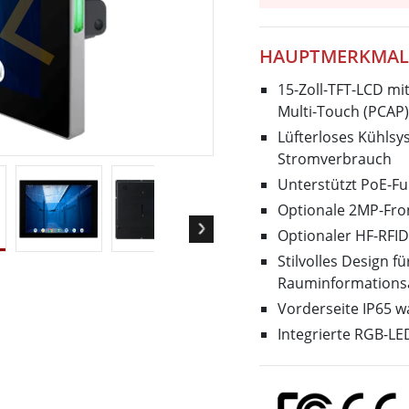
Panel-PCs für das Gesundheits
Gateway
Display für das Gesundheitswe
More
HAUPTMERKMAL
nd Gas, ATEX-Klasse
KI-Computer
15-Zoll-TFT-LCD mi
es Tablet in ATEX-Qualität
Edge-KI-Mobilität
Multi-Touch (PCAP)
ter ATEX-Handheld
Edge AI Panel-PCs
Lüfterloses Kühlsy
Panel-PC
Edge-KI-Computing
Stromverbrauch
More
Unterstützt PoE-Fu
Optionale 2MP-Fr
Optionaler HF-RFID
Stilvolles Design 
Rauminformation
Vorderseite IP65 w
Integrierte RGB-LE