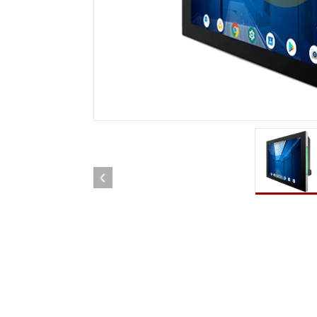
Android Fahrzeugmontierte Computer
Funk-
Tablet für Fahrzeugmontierte
Computer
Robuster Roboter-
Öl u
Controller
Robust
Edge-KI-Mobilität
Robus
Robotik-Controller
ATEX-