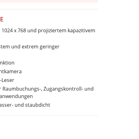
wesen
More
sen
E
Edelstahlqualität
t 1024 x 768 und projiziertem kapazitivem
Edelstahl-Panel-PCs
Edelstahldisplay
stem und extrem geringer
nktion
ontkamera
-Leser
für Raumbuchungs-, Zugangskontroll- und
sanwendungen
asser- und staubdicht