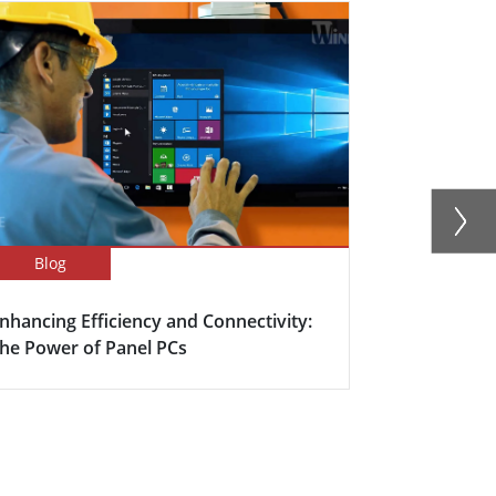
Blog
Success Sto
nhancing Efficiency and Connectivity:
Intelligent
he Power of Panel PCs