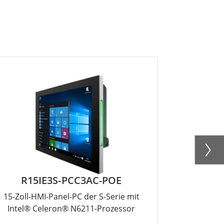
R15IE3S-PCC3AC-POE
W
15-Zoll-HMI-Panel-PC der S-Serie mit
10,1-Zoll-I
Intel® Celeron® N6211-Prozessor