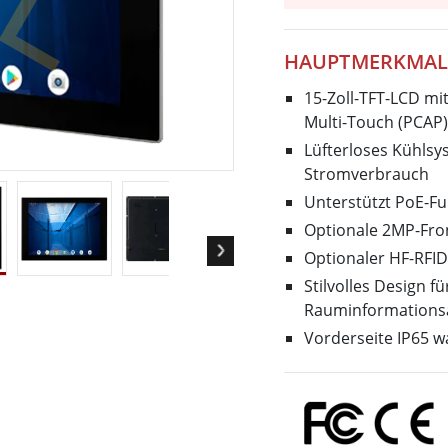
Panel-PCs für das Gesundheits
Gateway
Display für das Gesundheitswe
More
HAUPTMERKMAL
nd Gas, ATEX-Klasse
KI-Computer
15-Zoll-TFT-LCD mi
es Tablet in ATEX-Qualität
Edge-KI-Mobilität
Multi-Touch (PCAP)
ter ATEX-Handheld
Edge AI Panel-PCs
Lüfterloses Kühlsy
Panel-PC
Edge-KI-Computing
Stromverbrauch
More
Unterstützt PoE-Fu
Optionale 2MP-Fr
Optionaler HF-RFID
Stilvolles Design 
Rauminformation
Vorderseite IP65 w