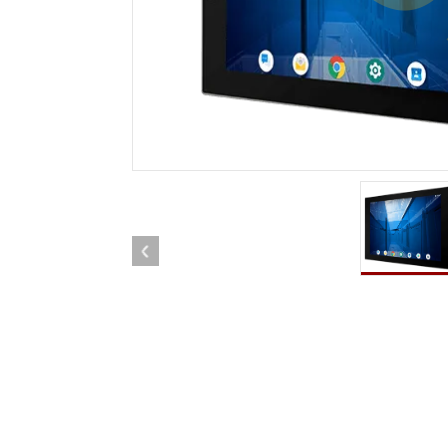
Android Fahrzeugmontierte Computer
Funk-
Tablet für Fahrzeugmontierte
Computer
Robuster Roboter-
Öl u
Controller
Robust
Edge-KI-Mobilität
Robus
Robotik-Controller
ATEX-