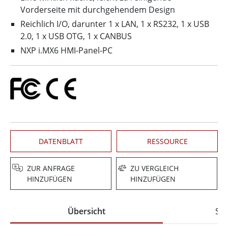
Vorderseite mit durchgehendem Design
Reichlich I/O, darunter 1 x LAN, 1 x RS232, 1 x USB
2.0, 1 x USB OTG, 1 x CANBUS
NXP i.MX6 HMI-Panel-PC
DATENBLATT
RESSOURCE
ZUR ANFRAGE
ZU VERGLEICH
HINZUFÜGEN
HINZUFÜGEN
Übersicht
Spe