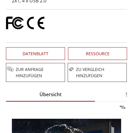
2x1, 4 x USB 2.0
DATENBLATT
RESSOURCE
ZUR ANFRAGE
ZU VERGLEICH
HINZUFÜGEN
HINZUFÜGEN
Übersicht
Spe