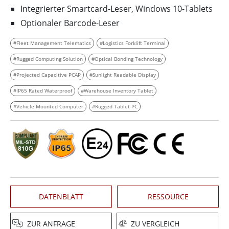
Integrierter Smartcard-Leser, Windows 10-Tablets
Optionaler Barcode-Leser
#Fleet Management Telematics
#Logistics Forklift Terminal
#Rugged Computing Solution
#Optical Bonding Technology
#Projected Capacitive PCAP
#Sunlight Readable Display
#IP65 Rated Waterproof
#Warehouse Inventory Tablet
#Vehicle Mounted Computer
#Rugged Tablet PC
DATENBLATT
RESSOURCE
ZUR ANFRAGE
ZU VERGLEICH