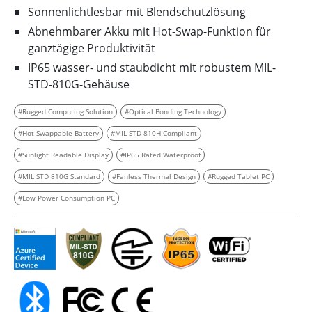
Sonnenlichtlesbar mit Blendschutzlösung
Abnehmbarer Akku mit Hot-Swap-Funktion für
ganztägige Produktivität
IP65 wasser- und staubdicht mit robustem MIL-
STD-810G-Gehäuse
#Rugged Computing Solution
#Optical Bonding Technology
#Hot Swappable Battery
#MIL STD 810H Compliant
#Sunlight Readable Display
#IP65 Rated Waterproof
#MIL STD 810G Standard
#Fanless Thermal Design
#Rugged Tablet PC
#Low Power Consumption PC